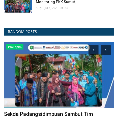
Monitoring PKK Sumut,...
Surji
Jul 4, 2026
34
RANDOM POSTS
Prokopim
Sekda Padangsidimpuan Sambut Tim
S