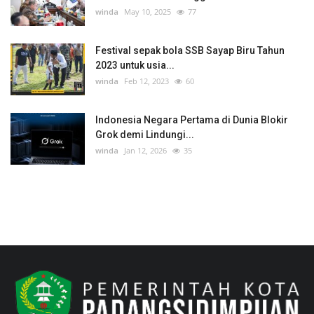
winda
May 10, 2025
77
Festival sepak bola SSB Sayap Biru Tahun
2023 untuk usia...
winda
Feb 12, 2023
60
Indonesia Negara Pertama di Dunia Blokir
Grok demi Lindungi...
winda
Jan 12, 2026
35