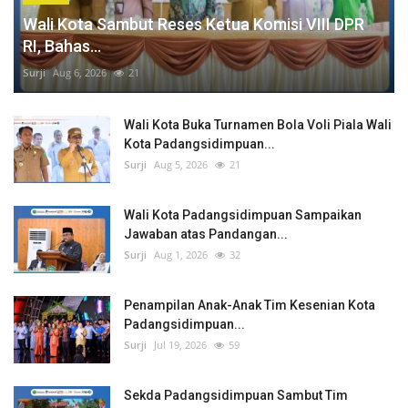
Wali Kota Sambut Reses Ketua Komisi VIII DPR
RI, Bahas...
Surji
Aug 6, 2026
21
Wali Kota Buka Turnamen Bola Voli Piala Wali
Kota Padangsidimpuan...
Surji
Aug 5, 2026
21
Wali Kota Padangsidimpuan Sampaikan
Jawaban atas Pandangan...
Surji
Aug 1, 2026
32
Penampilan Anak-Anak Tim Kesenian Kota
Padangsidimpuan...
Surji
Jul 19, 2026
59
Sekda Padangsidimpuan Sambut Tim