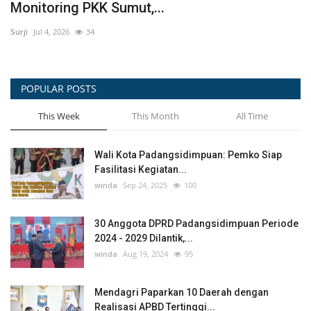
Monitoring PKK Sumut,...
P
Surji
Jul 4, 2026
34
Sur
POPULAR POSTS
This Week
This Month
All Time
Wali Kota Padangsidimpuan: Pemko Siap
Fasilitasi Kegiatan...
winda
Sep 24, 2025
100
30 Anggota DPRD Padangsidimpuan Periode
2024 - 2029 Dilantik,...
winda
Aug 19, 2024
95
Mendagri Paparkan 10 Daerah dengan
Realisasi APBD Tertinggi...