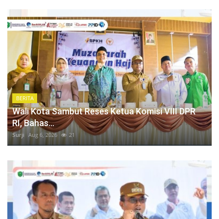
Membuka Jalan UMKM Padangsidimpuan ke Rak Ritel Modern
Penampilan Anak-Anak Tim Kesenian Kota Padangsidimpuan Sukses Memukau Penonton Saat Pertunjukan Kesenian PRSU Ke - 50 Di Panggung Keong.
Kenal Pamit Kapolres, Wali Kota Padangsidimpuan Tegaskan Komitmen Perkuat Sinergi Forkopimda
Kasum TNI Hadiri Groundbreaking Hunian Tetap Pascabencana di Kota Padangsidimpuan
Ketua Bidang I TP PKK Padangsidimpuan Dorong Kesiapan Desa Pudun Jae Hadapi Evaluasi Kategori Pola Asuh Anak dan Remaja
Wali Kota Sambut Reses Ketua Komisi VIII DPR RI, Bahas Transparansi Keuangan Haji
Wali Kota Buka Turnamen Bola Voli Piala Wali Kota Padangsidimpuan Tingkat Pelajar Tahun 2026
BERITA
Wali Kota Padangsidimpuan Sampaikan Jawaban atas Pandangan Umum Fraksi-Fraksi DPRD terhadap Empat Ranperda Tahun 2026
Wali Kota Sambut Reses Ketua Komisi VIII DPR
RI, Bahas...
Surji
Aug 6, 2026
21