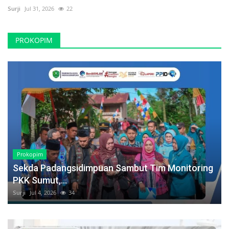
Surji
Jul 31, 2026
22
PROKOPIM
Prokopim
Sekda Padangsidimpuan Sambut Tim Monitoring
PKK Sumut,...
Surji
Jul 4, 2026
34