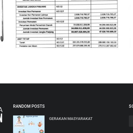
NERACA 2019
L
Angger
Nov 22, 2021
483
An
RANDOM POSTS
S
GERAKAN MASYARAKAT