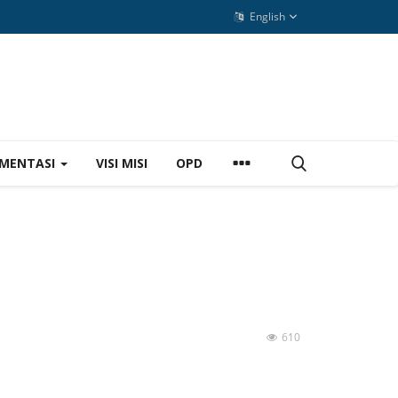
English
MENTASI
VISI MISI
OPD
610