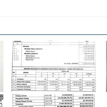
DOKUMEN PPKAD 2018
K
Angger
Nov 22, 2021
256
An