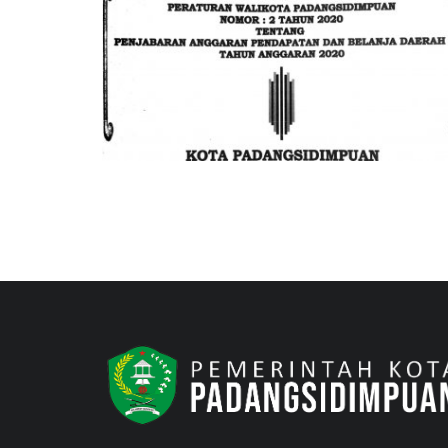
perwal psp no 2 thn 2020 tentang penjabaran
apbd 2020
Angger
Nov 22, 2021
252