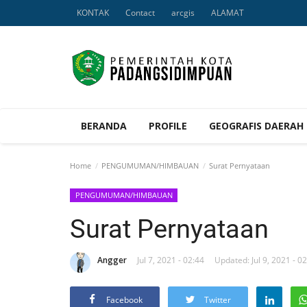
KONTAK
Contact
arcgis
ALAMAT
BERANDA
PROFILE
GEOGRAFIS DAERAH
Home
PENGUMUMAN/HIMBAUAN
Surat Pernyataan
PENGUMUMAN/HIMBAUAN
Surat Pernyataan
Angger
Jul 7, 2021 - 02:44
Updated: Jul 9, 2021 - 0
Facebook
Twitter