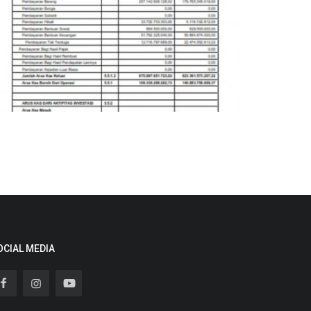
AK
gger
Jul 7, 2022
195
OCIAL MEDIA