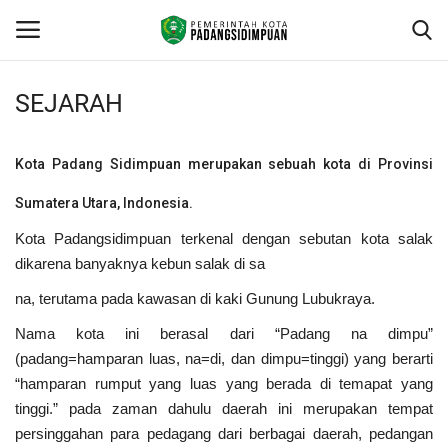
SEJARAH
Beranda
Kota Pada
ng Sidimpuan merupakan sebuah kota di Provinsi
KONTAK
Sumatera Utara, Indonesia.
Contact
Kota Padangsidimpuan terkenal dengan sebutan kota salak
dikarena banyaknya kebun salak di sa
arcgis
na, terutama pada kawasan di kaki Gunung Lubukraya.
Nama kota ini berasal dari “Padang na dimpu”
PROFILE
(padang=hamparan luas, na=di, dan dimpu=tinggi) yang berarti
“hamparan rumput yang luas yang berada di temapat yang
GEOGRAFIS DAERAH
tinggi.” pada zaman dahulu daerah ini merupakan tempat
persinggahan para pedagang dari berbagai daerah, pedangan
DEMOGRAFI