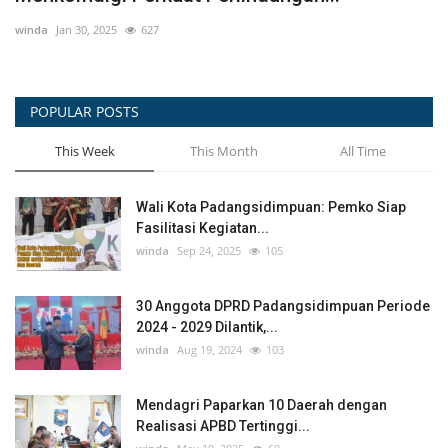
winda
Jan 30, 2025
627
wi
POPULAR POSTS
This Week
This Month
All Time
Wali Kota Padangsidimpuan: Pemko Siap
Fasilitasi Kegiatan...
winda
Sep 24, 2025
105
30 Anggota DPRD Padangsidimpuan Periode
2024 - 2029 Dilantik,...
winda
Aug 19, 2024
103
Mendagri Paparkan 10 Daerah dengan
Realisasi APBD Tertinggi...