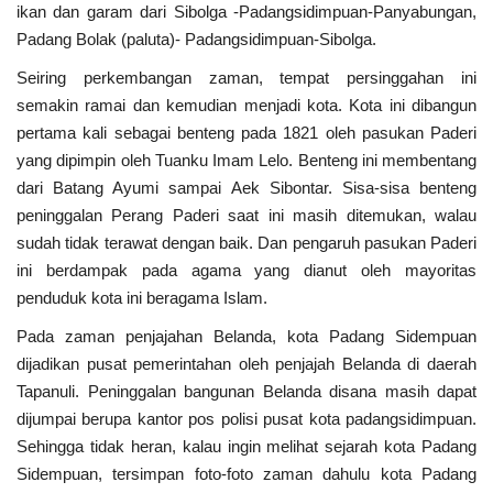
ikan dan garam dari Sibolga -Padangsidimpuan-Panyabungan,
Padang Bolak (paluta)- Padangsidimpuan-Sibolga.
PEMERINTAHAN
Seiring perkembangan zaman, tempat persinggahan ini
SEJARAH
semakin ramai dan kemudian menjadi kota. Kota ini dibangun
pertama kali sebagai benteng pada 1821 oleh pasukan Paderi
DOKUMENTASI
yang dipimpin oleh Tuanku Imam Lelo. Benteng ini membentang
dari Batang Ayumi sampai Aek Sibontar. Sisa-sisa benteng
VISI MISI
peninggalan Perang Paderi saat ini masih ditemukan, walau
sudah tidak terawat dengan baik. Dan pengaruh pasukan Paderi
ini berdampak pada agama yang dianut oleh mayoritas
OPD
penduduk kota ini beragama Islam.
KONTAK
Pada zaman penjajahan Belanda, kota Padang Sidempuan
dijadikan pusat pemerintahan oleh penjajah Belanda di daerah
DANA DESA
Tapanuli. Peninggalan bangunan Belanda disana masih dapat
dijumpai berupa kantor pos polisi pusat kota padangsidimpuan.
Language
Sehingga tidak heran, kalau ingin melihat sejarah kota Padang
Sidempuan, tersimpan foto-foto zaman dahulu kota Padang
English
INDONESIA
INDONESIA