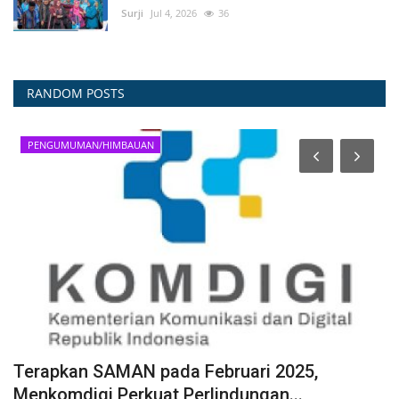
Surji
Jul 4, 2026
36
RANDOM POSTS
PENGUMUMAN/HIMBAUAN
Terapkan SAMAN pada Februari 2025,
W
Menkomdigi Perkuat Perlindungan...
K