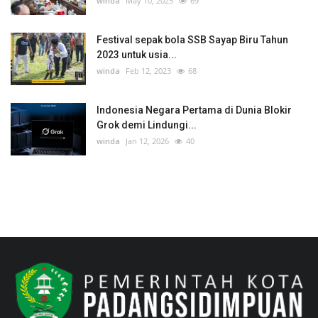
winda
May 10, 2025
69
Festival sepak bola SSB Sayap Biru Tahun
2023 untuk usia...
winda
Feb 12, 2023
68
Indonesia Negara Pertama di Dunia Blokir
Grok demi Lindungi...
winda
Jan 12, 2026
40