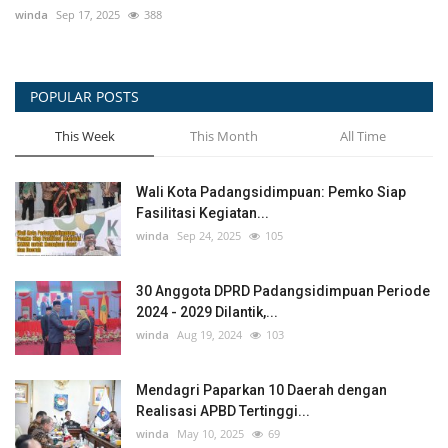
POPULAR POSTS
This Week
This Month
All Time
Wali Kota Padangsidimpuan: Pemko Siap
Fasilitasi Kegiatan...
winda
Sep 24, 2025
105
30 Anggota DPRD Padangsidimpuan Periode
2024 - 2029 Dilantik,...
winda
Aug 19, 2024
103
Mendagri Paparkan 10 Daerah dengan
Realisasi APBD Tertinggi...
winda
May 10, 2025
69