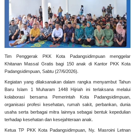
PEMERINTAHAN
SEJARAH
DOKUMENTASI
Tim Penggerak PKK Kota Padangsidimpuan menggelar
VISI MISI
Khitanan Massal Gratis bagi 150 anak di Kantor PKK Kota
Padangsidimpuan, Sabtu (27/6/2026).
OPD
Kegiatan yang dilaksanakan dalam rangka menyambut Tahun
Baru Islam 1 Muharam 1448 Hijriah ini terlaksana melalui
KONTAK
kolaborasi bersama Pemerintah Kota Padangsidimpuan,
organisasi profesi kesehatan, rumah sakit, perbankan, dunia
DANA DESA
usaha serta berbagai mitra lainnya sebagai bentuk kepedulian
terhadap kesehatan dan kesejahteraan anak.
Language
Ketua TP PKK Kota Padangsidimpuan, Ny. Masroini Letnan
English
INDONESIA
INDONESIA