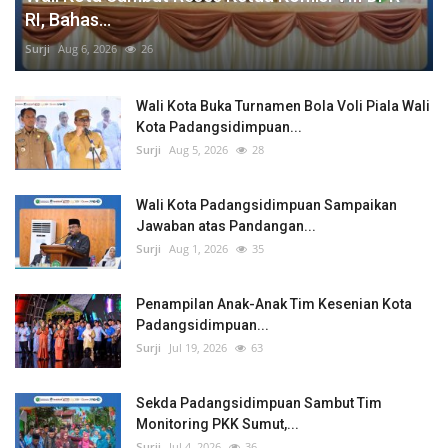
RI, Bahas...
Surji
Aug 6, 2026
26
Wali Kota Buka Turnamen Bola Voli Piala Wali
Kota Padangsidimpuan...
Surji
Aug 5, 2026
28
Wali Kota Padangsidimpuan Sampaikan
Jawaban atas Pandangan...
Surji
Aug 1, 2026
35
Penampilan Anak-Anak Tim Kesenian Kota
Padangsidimpuan...
Surji
Jul 19, 2026
63
Sekda Padangsidimpuan Sambut Tim
Monitoring PKK Sumut,...
Surji
Jul 4, 2026
36