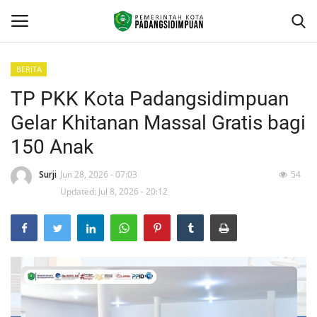
BERITA
TP PKK Kota Padangsidimpuan
Beranda
Gelar Khitanan Massal Gratis bagi
KONTAK
150 Anak
Contact
Surji
Jun 28, 2026 - 07:03
54
Updated: Jul 8, 2026 - 20:12
arcgis
PROFILE
GEOGRAFIS DAERAH
DEMOGRAFI