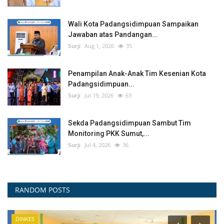
Wali Kota Padangsidimpuan Sampaikan
Jawaban atas Pandangan...
Surji
Aug 1, 2026
35
Penampilan Anak-Anak Tim Kesenian Kota
Padangsidimpuan...
Surji
Jul 19, 2026
63
Sekda Padangsidimpuan Sambut Tim
Monitoring PKK Sumut,...
Surji
Jul 4, 2026
36
RANDOM POSTS
DOWNLOAD DOKUMEN