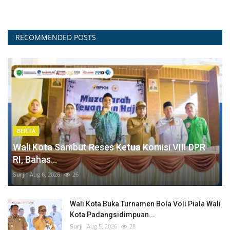
RECOMMENDED POSTS
BERITA
Wali Kota Sambut Reses Ketua Komisi VIII DPR
RI, Bahas...
Surji
Aug 6, 2026
26
Wali Kota Buka Turnamen Bola Voli Piala Wali
Kota Padangsidimpuan...
Surji
Aug 5, 2026
28