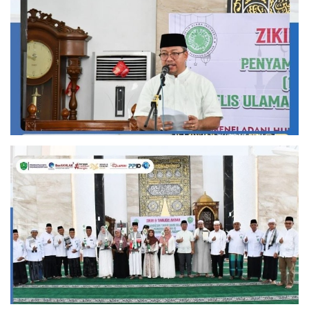
PEMERINTAHAN
SEJARAH
DOKUMENTASI
VISI MISI
OPD
KONTAK
DANA DESA
Language
English
INDONESIA
INDONESIA