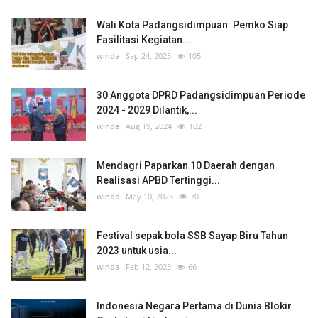
Wali Kota Padangsidimpuan: Pemko Siap
Fasilitasi Kegiatan...
winda
Sep 24, 2025
105
30 Anggota DPRD Padangsidimpuan Periode
2024 - 2029 Dilantik,...
winda
Aug 19, 2024
102
Mendagri Paparkan 10 Daerah dengan
Realisasi APBD Tertinggi...
winda
May 10, 2025
70
Festival sepak bola SSB Sayap Biru Tahun
2023 untuk usia...
winda
Feb 12, 2023
66
Indonesia Negara Pertama di Dunia Blokir