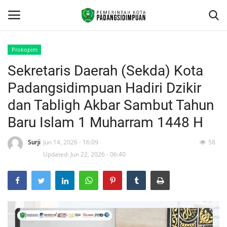
Prokopim
Sekretaris Daerah (Sekda) Kota
Beranda
Padangsidimpuan Hadiri Dzikir
KONTAK
dan Tabligh Akbar Sambut Tahun
Baru Islam 1 Muharram 1448 H
Contact
Surji
Jun 14, 2026 - 16:09
58
arcgis
Updated: Jun 22, 2026 - 06:40
PROFILE
GEOGRAFIS DAERAH
DEMOGRAFI