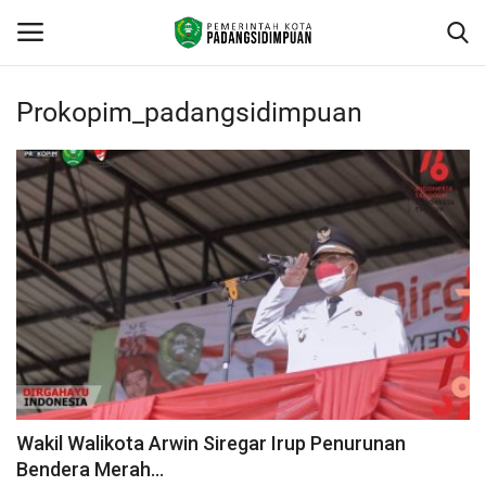
Prokopim_padangsidimpuan
Beranda
KONTAK
Contact
arcgis
PROFILE
GEOGRAFIS DAERAH
Wakil Walikota Arwin Siregar Irup Penurunan
Bendera Merah...
DEMOGRAFI