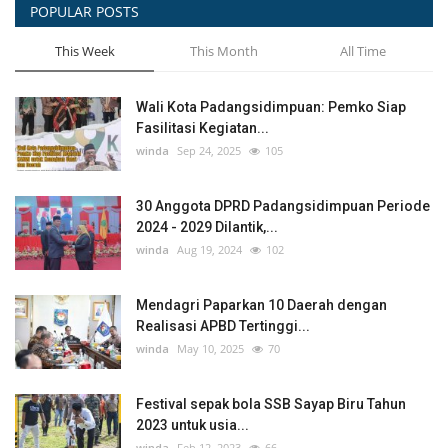
POPULAR POSTS
This Week
This Month
All Time
Wali Kota Padangsidimpuan: Pemko Siap
Fasilitasi Kegiatan...
winda
Sep 24, 2025
105
30 Anggota DPRD Padangsidimpuan Periode
2024 - 2029 Dilantik,...
winda
Aug 19, 2024
102
Mendagri Paparkan 10 Daerah dengan
Realisasi APBD Tertinggi...
winda
May 10, 2025
70
Festival sepak bola SSB Sayap Biru Tahun
2023 untuk usia...
winda
Feb 12, 2023
66