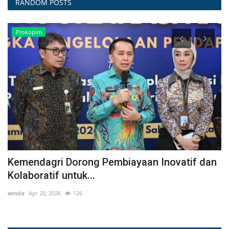
RANDOM POSTS
Prokopim
Kemendagri Dorong Pembiayaan Inovatif dan
S
Kolaboratif untuk...
A
winda
Apr 20, 2026
126
Sur