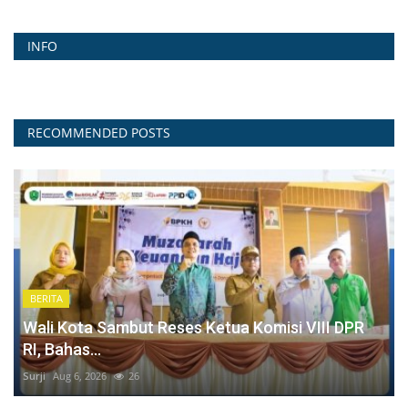
INFO
RECOMMENDED POSTS
BERITA
Wali Kota Sambut Reses Ketua Komisi VIII DPR
RI, Bahas...
Surji
Aug 6, 2026
26