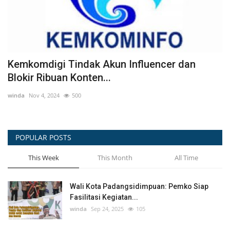
Sekretaris Daerah (Sekda) Kota
Padangsidimpuan Hadiri Dzikir...
Surji
Jun 14, 2026
58
S
POPULAR POSTS
This Week
This Month
All Time
Wali Kota Padangsidimpuan: Pemko Siap
Fasilitasi Kegiatan...
winda
Sep 24, 2025
105