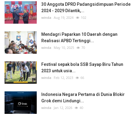
30 Anggota DPRD Padangsidimpuan Periode
2024 - 2029 Dilantik,...
winda
Aug 19, 2024
102
Mendagri Paparkan 10 Daerah dengan
Realisasi APBD Tertinggi...
winda
May 10, 2025
70
Festival sepak bola SSB Sayap Biru Tahun
2023 untuk usia...
winda
Feb 12, 2023
66
Indonesia Negara Pertama di Dunia Blokir
Grok demi Lindungi...
winda
Jan 12, 2026
40