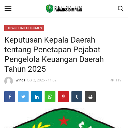
DOWNLOAD DOKUMEN
Keputusan Kepala Daerah
Beranda
tentang Penetapan Pejabat
KONTAK
Pengelola Keuangan Daerah
Tahun 2025
Contact
winda
Oct 2, 2025 - 11:02
119
arcgis
PROFILE
GEOGRAFIS DAERAH
DEMOGRAFI