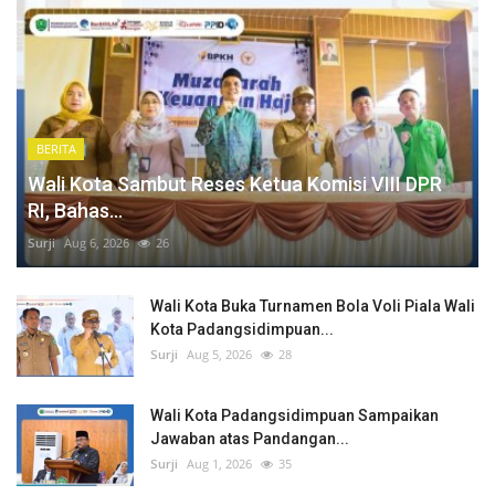
BERITA
Wali Kota Sambut Reses Ketua Komisi VIII DPR
RI, Bahas...
Surji
Aug 6, 2026
26
Wali Kota Buka Turnamen Bola Voli Piala Wali
Kota Padangsidimpuan...
Surji
Aug 5, 2026
28
Wali Kota Padangsidimpuan Sampaikan
Jawaban atas Pandangan...
Surji
Aug 1, 2026
35