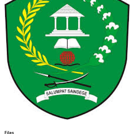
PEMERINTAHAN
SEJARAH
DOKUMENTASI
VISI MISI
OPD
KONTAK
DANA DESA
Language
English
INDONESIA
INDONESIA
Files