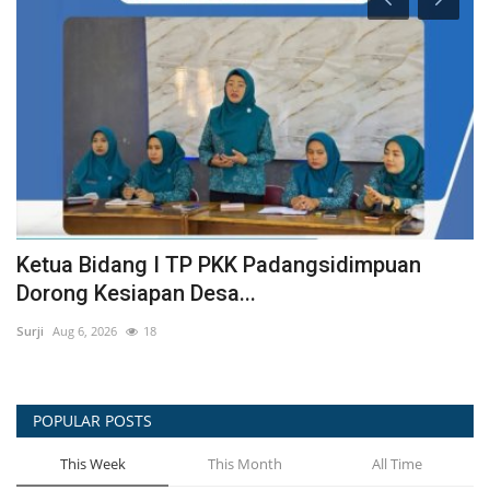
Wali Kota Padangsidimpuan Terima
O
Kunjungan Silaturahmi...
P
winda
Mar 6, 2025
730
wi
POPULAR POSTS
This Week
This Month
All Time