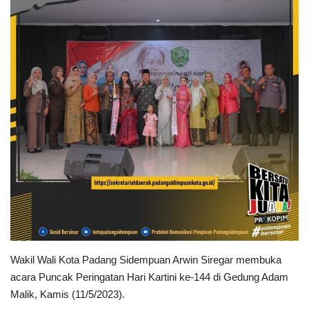
PEMERINTAHAN
SEJARAH
DOKUMENTASI
VISI MISI
OPD
KONTAK
DANA DESA
Wakil Wali Kota Padang Sidempuan Arwin Siregar membuka
Language
acara Puncak Peringatan Hari Kartini ke-144 di Gedung Adam
Malik, Kamis (11/5/2023).
English
INDONESIA
INDONESIA