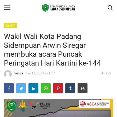
BERITA
Wakil Wali Kota Padang
Beranda
Sidempuan Arwin Siregar
KONTAK
membuka acara Puncak
Peringatan Hari Kartini ke-144
Contact
winda
May 11, 2023 - 21:17
255
arcgis
PROFILE
GEOGRAFIS DAERAH
DEMOGRAFI