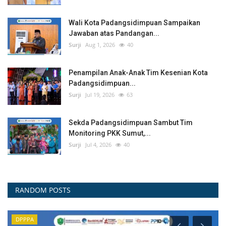
Wali Kota Padangsidimpuan Sampaikan
Jawaban atas Pandangan...
Surji
Aug 1, 2026
40
Penampilan Anak-Anak Tim Kesenian Kota
Padangsidimpuan...
Surji
Jul 19, 2026
63
Sekda Padangsidimpuan Sambut Tim
Monitoring PKK Sumut,...
Surji
Jul 4, 2026
40
RANDOM POSTS
Prokopim