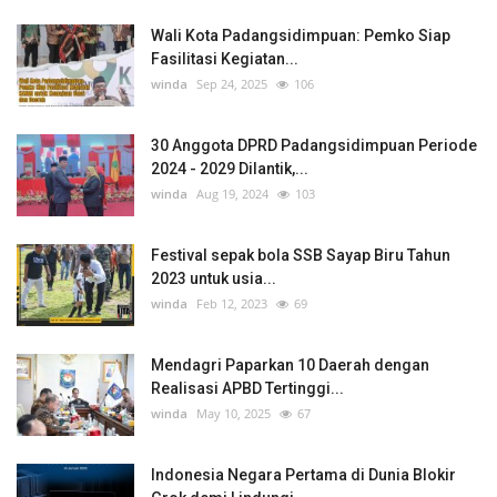
Wali Kota Padangsidimpuan: Pemko Siap
Fasilitasi Kegiatan...
winda
Sep 24, 2025
106
30 Anggota DPRD Padangsidimpuan Periode
2024 - 2029 Dilantik,...
winda
Aug 19, 2024
103
Festival sepak bola SSB Sayap Biru Tahun
2023 untuk usia...
winda
Feb 12, 2023
69
Mendagri Paparkan 10 Daerah dengan
Realisasi APBD Tertinggi...
winda
May 10, 2025
67
Indonesia Negara Pertama di Dunia Blokir