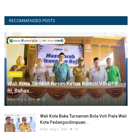
RECOMMENDED POSTS
BERITA
Wali Kota Sambut Reses Ketua Komisi VIII DPR
RI, Bahas...
Surji
Aug 6, 2026
29
Wali Kota Buka Turnamen Bola Voli Piala Wali
Kota Padangsidimpuan...
Surji
Aug 5, 2026
29