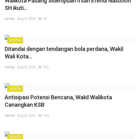
Walikota Padang Sidempuan Irsan Efendi Nasution
SH ikuti...
winda
Aug 9, 2022
95
BERITA
Ditandai dengan tendangan bola perdana, Wakil
Wali Kota...
winda
Aug 8, 2022
322
BERITA
Antisipasi Potensi Bencana, Wakil Walikota
Canangkan KSB
winda
Aug 8, 2022
163
BERITA