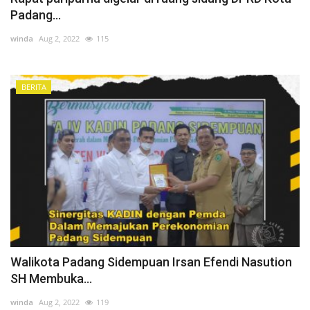
Padang...
winda
Aug 2, 2022
115
BERITA
Walikota Padang Sidempuan Irsan Efendi Nasution
SH Membuka...
winda
Aug 2, 2022
119