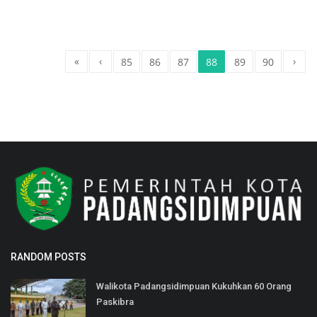
«
‹
›
85
86
87
88
89
90
RANDOM POSTS
Walikota Padangsidimpuan Kukuhkan 60 Orang
Paskibra