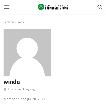
Beranda
Profile
Beranda
KONTAK
Contact
arcgis
PROFILE
winda
Last seen: 3 days ago
GEOGRAFIS DAERAH
Member since Jul 20, 2022
DEMOGRAFI