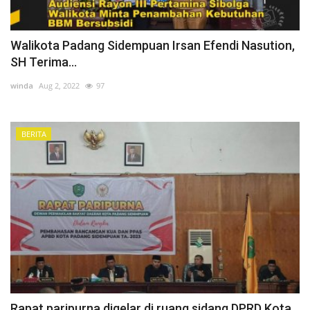
Walikota Padang Sidempuan Irsan Efendi Nasution,
SH Terima...
winda
Aug 2, 2022
97
BERITA
Rapat paripurna digelar di ruang sidang DPRD Kota