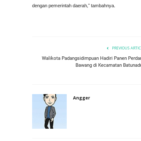
dengan pemerintah daerah," tambahnya.
DINKES
PREVIOUS ARTIC
Walikota Padangsidimpuan Hadiri Panen Perda
Bawang di Kecamatan Batunad
i Akun Influencer
Wali Kota di Peresmian UTDRS
Sakit Harus Profesional...
Angger
Surji
Jul 8, 2026
38