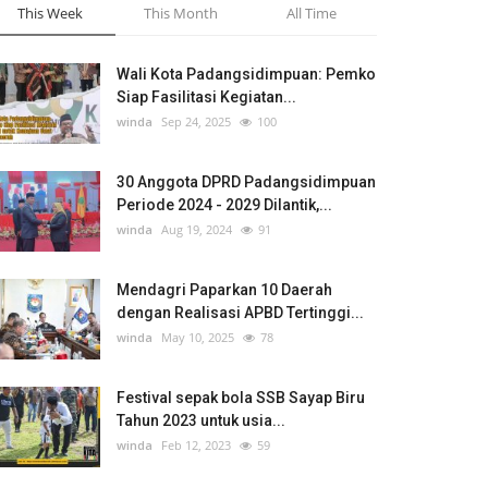
This Week
This Month
All Time
Wali Kota Padangsidimpuan: Pemko
Siap Fasilitasi Kegiatan...
winda
Sep 24, 2025
100
30 Anggota DPRD Padangsidimpuan
Periode 2024 - 2029 Dilantik,...
winda
Aug 19, 2024
91
Mendagri Paparkan 10 Daerah
dengan Realisasi APBD Tertinggi...
winda
May 10, 2025
78
Festival sepak bola SSB Sayap Biru
Tahun 2023 untuk usia...
winda
Feb 12, 2023
59