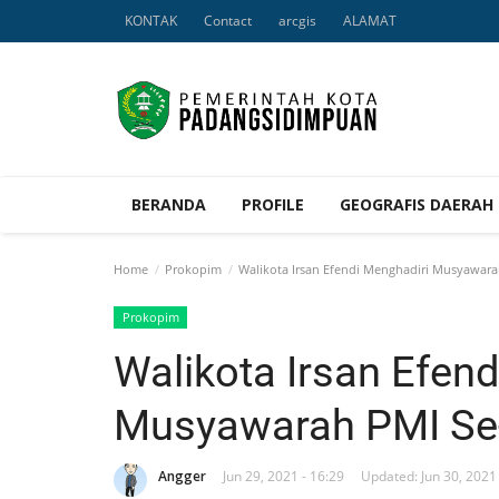
KONTAK
Contact
arcgis
ALAMAT
BERANDA
PROFILE
GEOGRAFIS DAERAH
Home
Prokopim
Walikota Irsan Efendi Menghadiri Musyawara
Prokopim
Walikota Irsan Efend
Musyawarah PMI Se-
Angger
Jun 29, 2021 - 16:29
Updated: Jun 30, 2021 