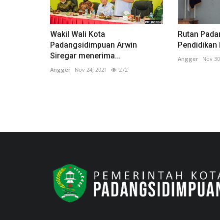
Wakil Wali Kota
Rutan Pada
Padangsidimpuan Arwin
Pendidikan 
Siregar menerima...
Angger
Nov 30
Angger
Nov 24, 2021
272