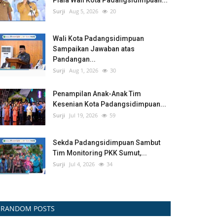
Piala Wali Kota Padangsidimpuan...
Surji
Aug 5, 2026
20
Wali Kota Padangsidimpuan
Sampaikan Jawaban atas
Pandangan...
Surji
Aug 1, 2026
30
Penampilan Anak-Anak Tim
Kesenian Kota Padangsidimpuan...
Surji
Jul 19, 2026
59
Sekda Padangsidimpuan Sambut
Tim Monitoring PKK Sumut,...
Surji
Jul 4, 2026
34
RANDOM POSTS