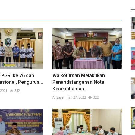
 PGRI ke 76 dan
Walkot Irsan Melakukan
asional, Pengurus...
Penandatanganan Nota
Kesepahaman...
 2021
542
Angger
Jan 27, 2022
322