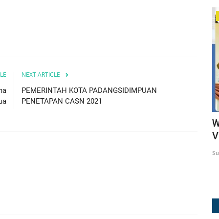
Prokopim
LE
NEXT ARTICLE
na
PEMERINTAH KOTA PADANGSIDIMPUAN
ua
PENETAPAN CASN 2021
: Rumah
Wali Kota Padangsidimpuan Hadiri
W
Pembukaan MTQ ke-40 Sumut,...
V
Surji
Jun 18, 2026
49
Su