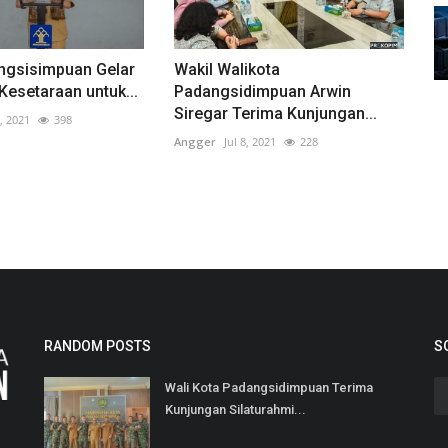
ngsisimpuan Gelar
Wakil Walikota
Kesetaraan untuk...
Padangsidimpuan Arwin
Siregar Terima Kunjungan...
, 2021
398
Angger
Jul 8, 2021
228
RANDOM POSTS
S
Wali Kota Padangsidimpuan Terima
Kunjungan Silaturahmi...