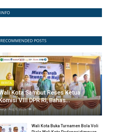
INFO
RECOMMENDED POSTS
BERITA
Wali Kota Sambut Reses Ketua
Komisi VIII DPR RI, Bahas...
Surji
Aug 6, 2026
21
Wali Kota Buka Turnamen Bola Voli