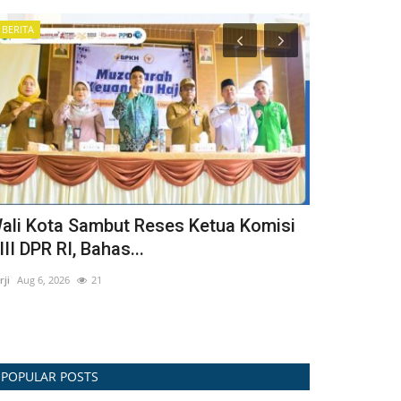
BERITA
DOWNLOAD DO
ali Kota Sambut Reses Ketua Komisi
RKPD KOT
III DPR RI, Bahas...
winda
Jul 30, 2026
rji
Aug 6, 2026
21
POPULAR POSTS