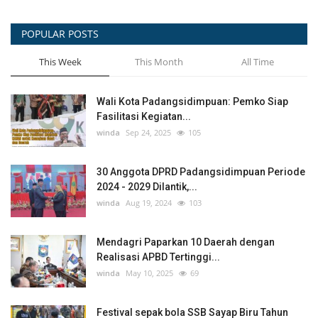
POPULAR POSTS
This Week
This Month
All Time
Wali Kota Padangsidimpuan: Pemko Siap
Fasilitasi Kegiatan...
winda
Sep 24, 2025
105
30 Anggota DPRD Padangsidimpuan Periode
2024 - 2029 Dilantik,...
winda
Aug 19, 2024
103
Mendagri Paparkan 10 Daerah dengan
Realisasi APBD Tertinggi...
winda
May 10, 2025
69
Festival sepak bola SSB Sayap Biru Tahun