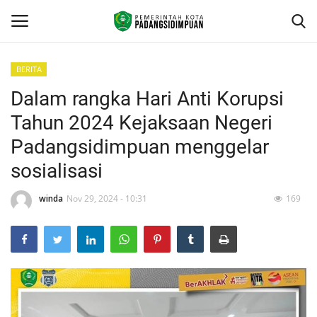
BERITA
Dalam rangka Hari Anti Korupsi
Beranda
Tahun 2024 Kejaksaan Negeri
KONTAK
Padangsidimpuan menggelar
sosialisasi
Contact
winda
Nov 29, 2024 - 10:31
169
arcgis
PROFILE
GEOGRAFIS DAERAH
DEMOGRAFI