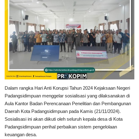
PEMERINTAHAN
SEJARAH
DOKUMENTASI
VISI MISI
OPD
Dalam rangka Hari Anti Korupsi Tahun 2024 Kejaksaan Negeri
KONTAK
Padangsidimpuan menggelar sosialisasi yang dilaksanakan di
Aula Kantor Badan Perencanaan Penelitian dan Pembangunan
DANA DESA
Daerah Kota Padangsidimpuan pada Kamis (21/11/2024).
Sosialisasi ini akan diikuti oleh seluruh kepala desa di Kota
Language
Padangsidimpuan perihal perbaikan sistem pengelolaan
keuangan desa.
English
INDONESIA
INDONESIA