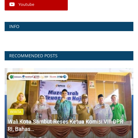
Youtube
INFO
RECOMMENDED POSTS
BERITA
Wali Kota Sambut Reses Ketua Komisi VIII DPR
RI, Bahas...
Surji
Aug 6, 2026
26