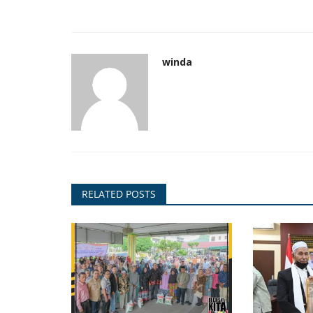
Prokopim
winda
an Berkolaborasi
Sekretaris Daerah (Sekda) Kota
kerjaan...
Padangsidimpuan Hadiri Dzikir..
RELATED POSTS
Surji
Jun 14, 2026
58