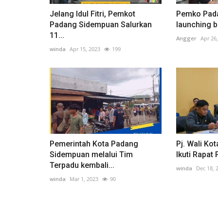
Jelang Idul Fitri, Pemkot
Pemko Pad
Padang Sidempuan Salurkan
launching 
11...
Angger
Apr 26
winda
Apr 15, 2023
199
Pemerintah Kota Padang
Pj. Wali K
Sidempuan melalui Tim
Ikuti Rapat 
Terpadu kembali...
winda
Dec 18, 
winda
Mar 1, 2023
90