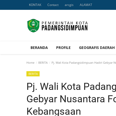
KONTAK
Contact
arcgis
ALAMAT
BERANDA
PROFILE
GEOGRAFIS DAERAH
Home
BERITA
Pj. Wali Kota Padangsidimpuan Hadiri Gebyar
BERITA
Pj. Wali Kota Padan
Gebyar Nusantara 
Kebangsaan