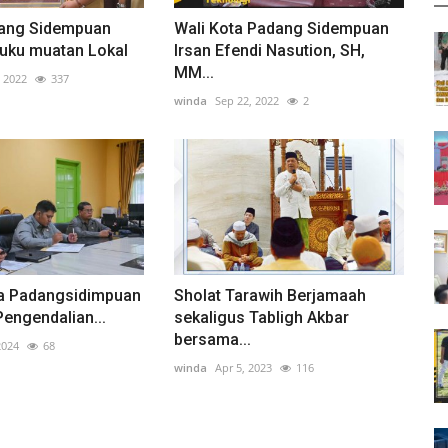
ang Sidempuan
Wali Kota Padang Sidempuan
buku muatan Lokal
Irsan Efendi Nasution, SH,
MM...
, 2022
337
winda
Sep 22, 2022
2
ota Padangsidimpuan
Sholat Tarawih Berjamaah
Pengendalian...
sekaligus Tabligh Akbar
bersama...
2024
68
winda
Apr 5, 2023
116