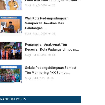
Piala Wali Kota Padangsidimpuan...
Surji
Aug 5, 2026
28
Wali Kota Padangsidimpuan
Sampaikan Jawaban atas
Pandangan...
Surji
Aug 1, 2026
35
Penampilan Anak-Anak Tim
Kesenian Kota Padangsidimpuan...
Surji
Jul 19, 2026
63
Sekda Padangsidimpuan Sambut
Tim Monitoring PKK Sumut,...
Surji
Jul 4, 2026
36
RANDOM POSTS