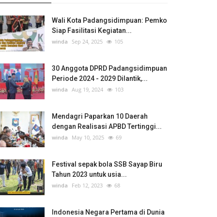
Wali Kota Padangsidimpuan: Pemko
Siap Fasilitasi Kegiatan...
winda
Sep 24, 2025
105
30 Anggota DPRD Padangsidimpuan
Periode 2024 - 2029 Dilantik,...
winda
Aug 19, 2024
103
Mendagri Paparkan 10 Daerah
dengan Realisasi APBD Tertinggi...
winda
May 10, 2025
69
Festival sepak bola SSB Sayap Biru
Tahun 2023 untuk usia...
winda
Feb 12, 2023
68
Indonesia Negara Pertama di Dunia