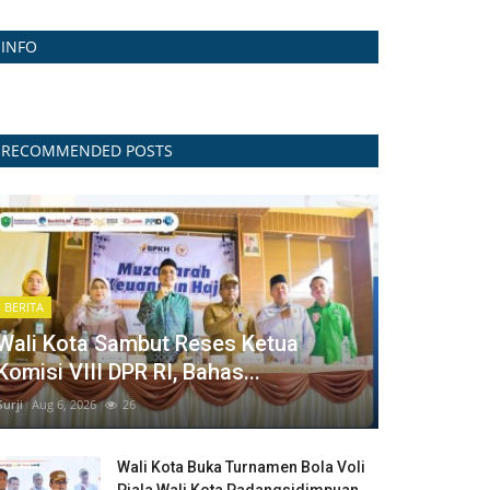
INFO
RECOMMENDED POSTS
BERITA
Wali Kota Sambut Reses Ketua
Komisi VIII DPR RI, Bahas...
Surji
Aug 6, 2026
26
Wali Kota Buka Turnamen Bola Voli