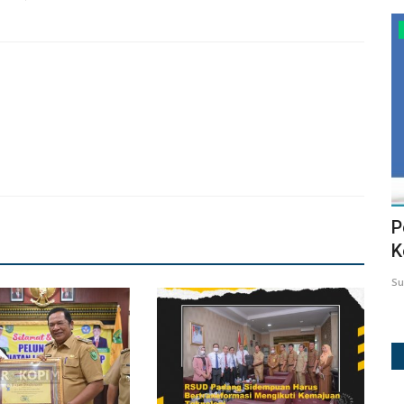
DOWNLOAD DOKUMEN
LKPP SIRUP DOMAIN BARU
P
.
K
winda
Jul 29, 2026
46
Su