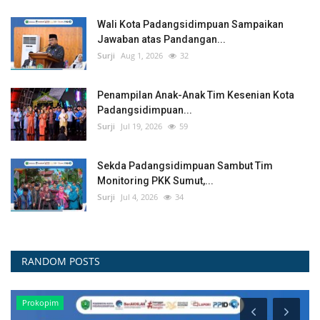
Wali Kota Padangsidimpuan Sampaikan
Jawaban atas Pandangan...
Surji
Aug 1, 2026
32
Penampilan Anak-Anak Tim Kesenian Kota
Padangsidimpuan...
Surji
Jul 19, 2026
59
Sekda Padangsidimpuan Sambut Tim
Monitoring PKK Sumut,...
Surji
Jul 4, 2026
34
RANDOM POSTS
Prokopim