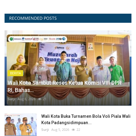
RECOMMENDED POSTS
BERITA
Wali Kota Sambut Reses Ketua Komisi VIII DPR
RI, Bahas...
Surji
Aug 6, 2026
21
Wali Kota Buka Turnamen Bola Voli Piala Wali
Kota Padangsidimpuan...
Surji
Aug 5, 2026
22