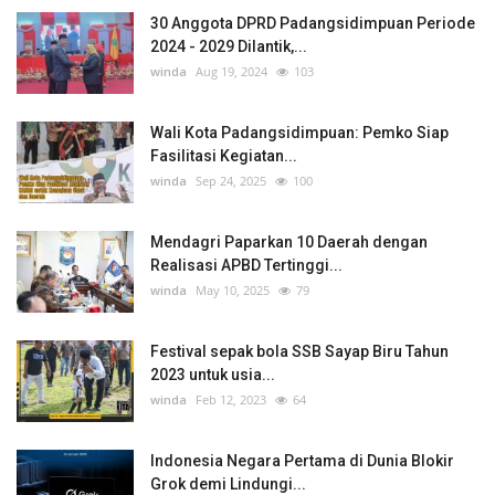
30 Anggota DPRD Padangsidimpuan Periode
2024 - 2029 Dilantik,...
winda
Aug 19, 2024
103
Wali Kota Padangsidimpuan: Pemko Siap
Fasilitasi Kegiatan...
winda
Sep 24, 2025
100
Mendagri Paparkan 10 Daerah dengan
Realisasi APBD Tertinggi...
winda
May 10, 2025
79
Festival sepak bola SSB Sayap Biru Tahun
2023 untuk usia...
winda
Feb 12, 2023
64
Indonesia Negara Pertama di Dunia Blokir
Grok demi Lindungi...