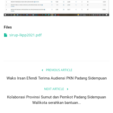
PEMERINTAHAN
SEJARAH
Files
sirup-lkpp2021.pdf
DOKUMENTASI
VISI MISI
OPD
PREVIOUS ARTICLE
KONTAK
Wako Irsan Efendi Terima Audiensi PKN Padang Sidempuan
DANA DESA
NEXT ARTICLE
Kolaborasi Provinsi Sumut dan Pemkot Padang Sidempuan
Language
Walikota serahkan bantuan...
English
INDONESIA
INDONESIA