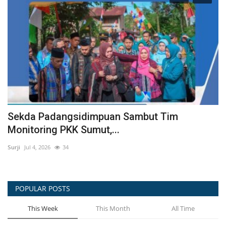
Sekda Padangsidimpuan Sambut Tim
P
Monitoring PKK Sumut,...
P
Surji
Jul 4, 2026
34
Sur
POPULAR POSTS
This Week
This Month
All Time