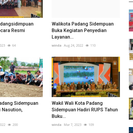
adangsidimpuan
Walikota Padang Sidempuan
cara Resmi
Buka Kegiatan Penyedian
Layanan...
2023
64
winda
Aug 24, 2022
110
Padang Sidempuan
Wakil Wali Kota Padang
i Nasution,
Sidempuan Hadiri RUPS Tahun
Buku...
2022
200
winda
Mar 7, 2023
109