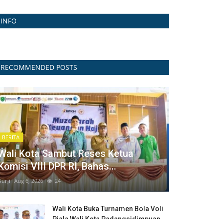
INFO
RECOMMENDED POSTS
BERITA
Wali Kota Sambut Reses Ketua
Komisi VIII DPR RI, Bahas...
Surji
Aug 6, 2026
24
Wali Kota Buka Turnamen Bola Voli