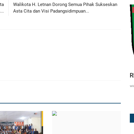
ta
Walikota H. Letnan Dorong Semua Pihak Sukseskan
DOWNLOAD DOKUMEN
..
Asta Cita dan Visi Padangsidimpuan...
: Rumah
RENJA OPD KOTA PADANGSIDIMPUAN
R
2
winda
Jul 30, 2026
35
w