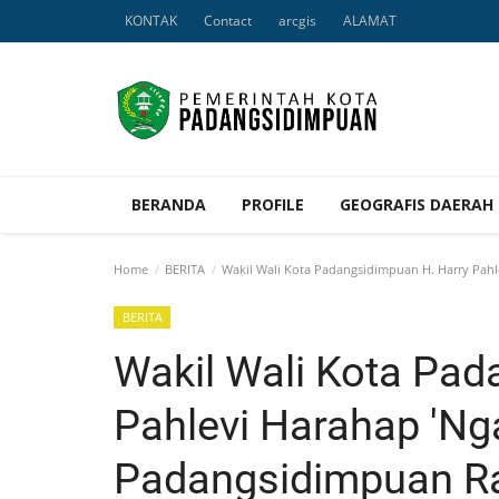
KONTAK
Contact
arcgis
ALAMAT
BERANDA
PROFILE
GEOGRAFIS DAERAH
Home
BERITA
Wakil Wali Kota Padangsidimpuan H. Harry Pahl
BERITA
Wakil Wali Kota Pad
Pahlevi Harahap 'Nga
Padangsidimpuan R