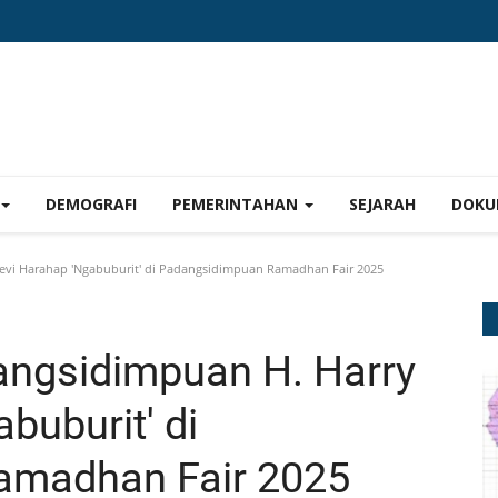
DEMOGRAFI
PEMERINTAHAN
SEJARAH
DOKU
evi Harahap 'Ngabuburit' di Padangsidimpuan Ramadhan Fair 2025
angsidimpuan H. Harry
buburit' di
amadhan Fair 2025