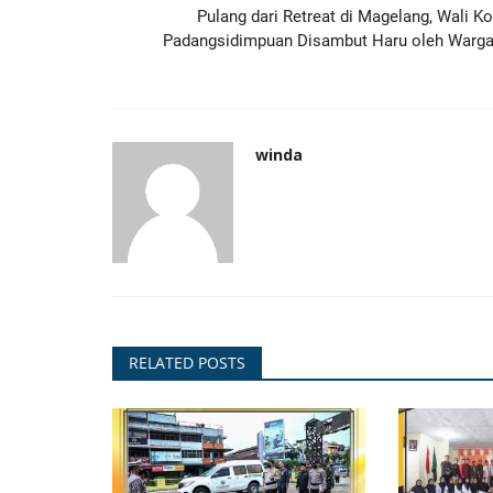
Pulang dari Retreat di Magelang, Wali Ko
DINKES
Padangsidimpuan Disambut Haru oleh Warga.
winda
mpuan Kukuhkan
Wali Kota di Peresmian UTDRS
Sakit Harus Profesional...
Surji
Jul 8, 2026
39
RELATED POSTS