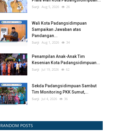
Piala Wali Kota Padangsidimpuan...
Surji
Aug 5, 2026
26
Wali Kota Padangsidimpuan
Sampaikan Jawaban atas
Pandangan...
Surji
Aug 1, 2026
34
Penampilan Anak-Anak Tim
Kesenian Kota Padangsidimpuan...
Surji
Jul 19, 2026
62
Sekda Padangsidimpuan Sambut
Tim Monitoring PKK Sumut,...
Surji
Jul 4, 2026
36
RANDOM POSTS