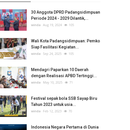
30 Anggota DPRD Padangsidimpuan
Periode 2024 - 2029 Dilantik,...
winda
Aug 19, 2024
105
Wali Kota Padangsidimpuan: Pemko
Siap Fasilitasi Kegiatan...
winda
Sep 24, 2025
105
Mendagri Paparkan 10 Daerah
dengan Realisasi APBD Tertinggi...
winda
May 10, 2025
71
Festival sepak bola SSB Sayap Biru
Tahun 2023 untuk usia...
winda
Feb 12, 2023
70
Indonesia Negara Pertama di Dunia