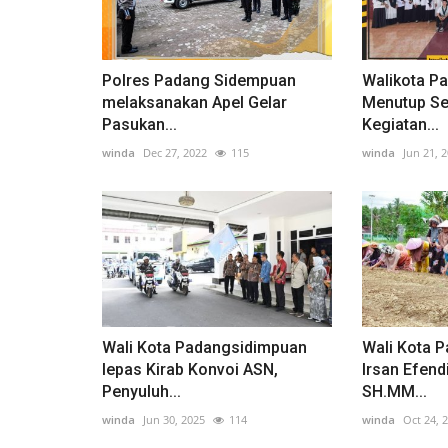
Polres Padang Sidempuan
Walikota P
melaksanakan Apel Gelar
Menutup Se
Pasukan...
Kegiatan...
winda
Dec 27, 2022
115
winda
Jun 21, 
Wali Kota Padangsidimpuan
Wali Kota 
lepas Kirab Konvoi ASN,
Irsan Efend
Penyuluh...
SH.MM...
winda
Jun 30, 2025
114
winda
Oct 24, 