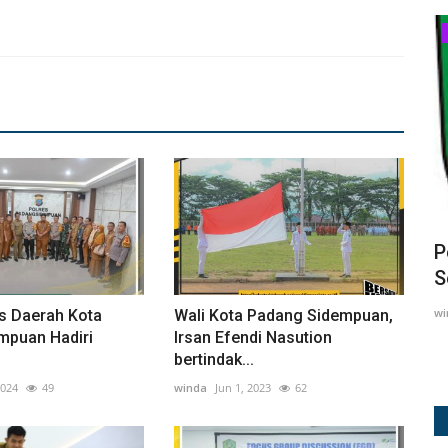
DPPPA
 jabatan
Ketua TP PKK Padangsidimpuan Ikuti
P
Ladies Program APEKSI...
S
Surji
Jul 4, 2026
42
wi
is Daerah Kota
Wali Kota Padang Sidempuan,
mpuan Hadiri
Irsan Efendi Nasution
bertindak...
2024
49
winda
Jun 1, 2023
62