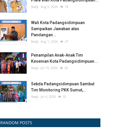
Piala Wali Kota Padangsidimpuan...
Surji
Aug 5, 2026
18
Wali Kota Padangsidimpuan
Sampaikan Jawaban atas
Pandangan...
Surji
Aug 1, 2026
27
Penampilan Anak-Anak Tim
Kesenian Kota Padangsidimpuan...
Surji
Jul 19, 2026
56
Sekda Padangsidimpuan Sambut
Tim Monitoring PKK Sumut,...
Surji
Jul 4, 2026
32
RANDOM POSTS