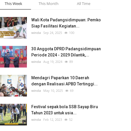
This Week
This Month
All Time
Wali Kota Padangsidimpuan: Pemko
Siap Fasilitasi Kegiatan...
winda
Sep 24, 2025
100
30 Anggota DPRD Padangsidimpuan
Periode 2024 - 2029 Dilantik,...
winda
Aug 19, 2024
89
Mendagri Paparkan 10 Daerah
dengan Realisasi APBD Tertinggi...
winda
May 10, 2025
69
Festival sepak bola SSB Sayap Biru
Tahun 2023 untuk usia...
winda
Feb 12, 2023
52