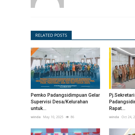
PENGUMUMAN/HIMBAUAN
RELATED POSTS
ma BSPS di Batang
Pengumuman seleksi pengisian
..
tinggi pratama di...
Surji
Mar 10, 2026
190
Pemko Padangsidimpuan Gelar
Pj.Sekretar
Supervisi Desa/Kelurahan
Padangsidi
untuk...
Rapat...
winda
May 10, 2025
86
winda
Oct 24, 