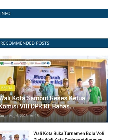
INFO
RECOMMENDED POSTS
BERITA
Wali Kota Sambut Reses Ketua
Komisi VIII DPR RI, Bahas...
Surji
Aug 6, 2026
15
Wali Kota Buka Turnamen Bola Voli