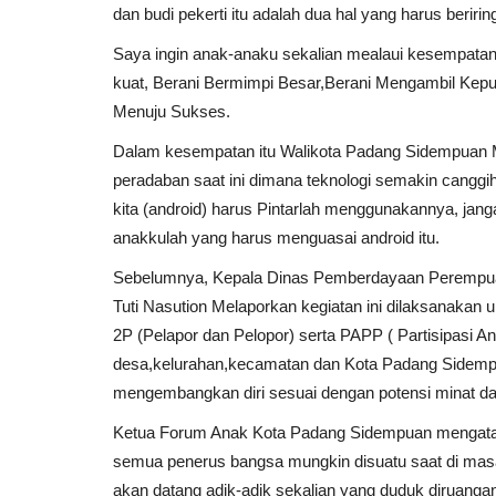
dan budi pekerti itu adalah dua hal yang harus beririn
Saya ingin anak-anaku sekalian mealaui kesempatan
kuat, Berani Bermimpi Besar,Berani Mengambil Kepu
Menuju Sukses.
Dalam kesempatan itu Walikota Padang Sidempuan 
peradaban saat ini dimana teknologi semakin canggih s
kita (android) harus Pintarlah menggunakannya, jan
anakkulah yang harus menguasai android itu.
Sebelumnya, Kepala Dinas Pemberdayaan Perempuan
Tuti Nasution Melaporkan kegiatan ini dilaksanaka
2P (Pelapor dan Pelopor) serta PAPP ( Partisipasi
desa,kelurahan,kecamatan dan Kota Padang Sidempua
mengembangkan diri sesuai dengan potensi minat 
Ketua Forum Anak Kota Padang Sidempuan mengatakan
semua penerus bangsa mungkin disuatu saat di masa
akan datang adik-adik sekalian yang duduk diruangan