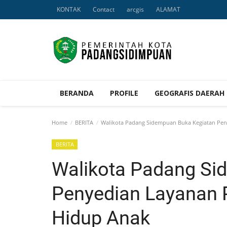
KONTAK
Contact
arcgis
ALAMAT
BERANDA
PROFILE
GEOGRAFIS DAERAH
Home
BERITA
Walikota Padang Sidempuan Buka Kegiatan Pen
BERITA
Walikota Padang Si
Penyedian Layanan P
Hidup Anak