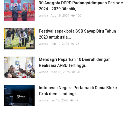
30 Anggota DPRD Padangsidimpuan Periode
2024 - 2029 Dilantik,...
winda
Aug 19, 2024
100
Festival sepak bola SSB Sayap Biru Tahun
2023 untuk usia...
winda
Feb 12, 2023
73
Mendagri Paparkan 10 Daerah dengan
Realisasi APBD Tertinggi...
winda
May 10, 2025
70
Indonesia Negara Pertama di Dunia Blokir
Grok demi Lindungi...
winda
Jan 12, 2026
42