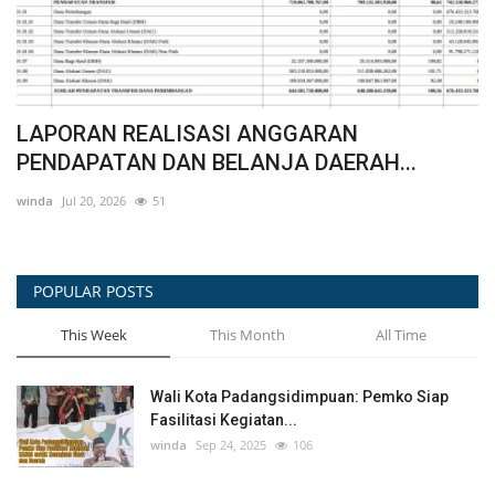
ja
LAPORAN REALISASI ANGGARAN
K
PENDAPATAN DAN BELANJA DAERAH...
B
winda
Jul 20, 2026
51
wi
POPULAR POSTS
This Week
This Month
All Time
Wali Kota Padangsidimpuan: Pemko Siap
Fasilitasi Kegiatan...
winda
Sep 24, 2025
106