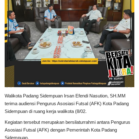
PEMERINTAHAN
SEJARAH
DOKUMENTASI
VISI MISI
OPD
KONTAK
Walikota Padang Sidempuan Irsan Efendi Nasution, SH.MM
terima audiensi Pengurus Asosiasi Futsal (AFK) Kota Padang
DANA DESA
Sidempuan di ruang kerja walikota (8/02.
Kegiatan tersebut merupakan bersilaturrahmi antara Pengurus
Language
Asosiasi Futsal (AFK) dengan Pemerintah Kota Padang
English
INDONESIA
INDONESIA
Sidempuan.