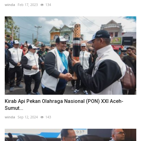
winda
Feb 17, 2023
134
Kirab Api Pekan Olahraga Nasional (PON) XXI Aceh-
Sumut...
winda
Sep 12, 2024
143