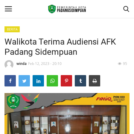
BERITA
Walikota Terima Audiensi AFK
Beranda
Padang Sidempuan
KONTAK
winda
Feb 12, 2023 - 20:10
95
Contact
arcgis
PROFILE
GEOGRAFIS DAERAH
DEMOGRAFI