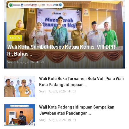
BERITA
Wali Kota Sambut Reses Ketua Komisi VIII DPR
RI, Bahas...
Surji
Aug 6, 2026
29
Wali Kota Buka Turnamen Bola Voli Piala Wali
Kota Padangsidimpuan...
Surji
Aug 5, 2026
31
Wali Kota Padangsidimpuan Sampaikan
Jawaban atas Pandangan...
Surji
Aug 1, 2026
44