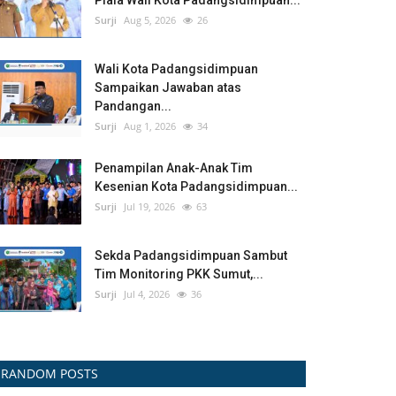
Piala Wali Kota Padangsidimpuan...
Surji
Aug 5, 2026
26
Wali Kota Padangsidimpuan
Sampaikan Jawaban atas
Pandangan...
Surji
Aug 1, 2026
34
Penampilan Anak-Anak Tim
Kesenian Kota Padangsidimpuan...
Surji
Jul 19, 2026
63
Sekda Padangsidimpuan Sambut
Tim Monitoring PKK Sumut,...
Surji
Jul 4, 2026
36
RANDOM POSTS