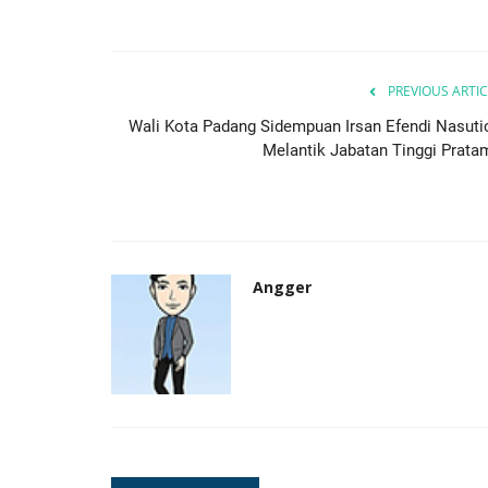
BERITA
PREVIOUS ARTIC
Wali Kota Padang Sidempuan Irsan Efendi Nasuti
Melantik Jabatan Tinggi Prata
an Berkolaborasi
Pemko Padangsidimpuan Perku
Angger
kerjaan...
Sinergi dengan Buddha Tzu...
Surji
Jul 28, 2026
30