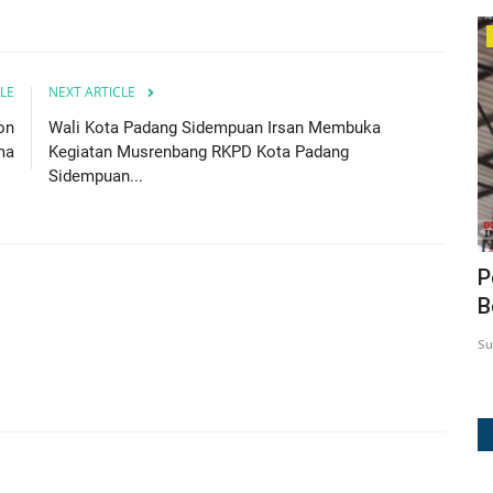
Prokopim
LE
NEXT ARTICLE
on
Wali Kota Padang Sidempuan Irsan Membuka
ma
Kegiatan Musrenbang RKPD Kota Padang
Sidempuan...
at
Wali Kota Padangsidimpuan Terima
P
Kunjungan Silaturahmi...
B
winda
Mar 6, 2025
730
Su