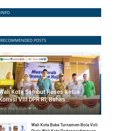
INFO
RECOMMENDED POSTS
BERITA
Wali Kota Sambut Reses Ketua
Komisi VIII DPR RI, Bahas...
Surji
Aug 6, 2026
24
Wali Kota Buka Turnamen Bola Voli