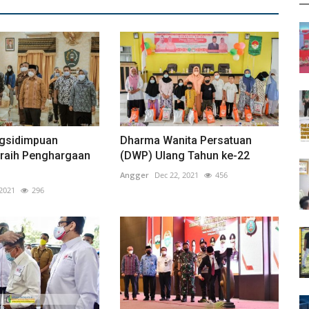
gsidimpuan
Dharma Wanita Persatuan
raih Penghargaan
(DWP) Ulang Tahun ke-22
Angger
Dec 22, 2021
456
 2021
296