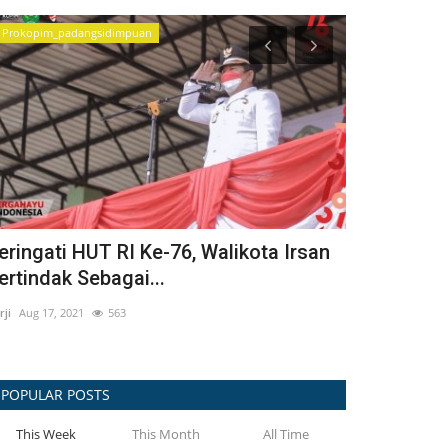
Prokopim_padangsidimpuan
DINKES
eringati HUT RI Ke-76, Walikota Irsan
Wali Kota 
ertindak Sebagai...
Sakit Harus
rji
Aug 17, 2021
563
Surji
Jul 8, 2026
POPULAR POSTS
This Week
This Month
All Time