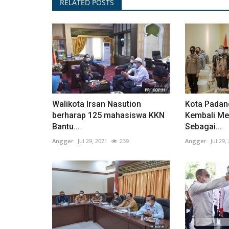
RELATED POSTS
Walikota Irsan Nasution
Kota Padan
berharap 125 mahasiswa KKN
Kembali Me
Bantu...
Sebagai...
Angger
Jul 29, 2021
239
Angger
Jul 29,