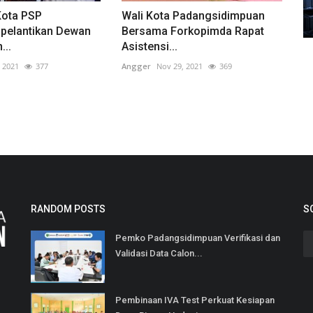
Kota PSP
Wali Kota Padangsidimpuan
 pelantikan Dewan
Bersama Forkopimda Rapat
...
Asistensi...
, 2021
377
Angger
Nov 29, 2021
369
RANDOM POSTS
S
Pemko Padangsidimpuan Verifikasi dan
Validasi Data Calon...
Pembinaan IVA Test Perkuat Kesiapan