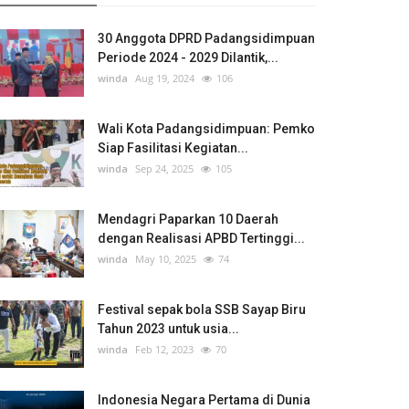
30 Anggota DPRD Padangsidimpuan
Periode 2024 - 2029 Dilantik,...
winda
Aug 19, 2024
106
Wali Kota Padangsidimpuan: Pemko
Siap Fasilitasi Kegiatan...
winda
Sep 24, 2025
105
Mendagri Paparkan 10 Daerah
dengan Realisasi APBD Tertinggi...
winda
May 10, 2025
74
Festival sepak bola SSB Sayap Biru
Tahun 2023 untuk usia...
winda
Feb 12, 2023
70
Indonesia Negara Pertama di Dunia