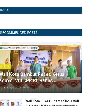
INFO
RECOMMENDED POSTS
BERITA
Wali Kota Sambut Reses Ketua
Komisi VIII DPR RI, Bahas...
Surji
Aug 6, 2026
24
Wali Kota Buka Turnamen Bola Voli