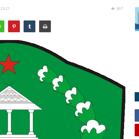
 23:21
967