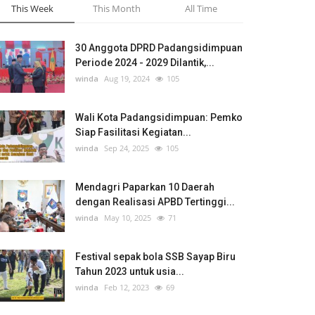
This Week
This Month
All Time
30 Anggota DPRD Padangsidimpuan
Periode 2024 - 2029 Dilantik,...
winda
Aug 19, 2024
105
Wali Kota Padangsidimpuan: Pemko
Siap Fasilitasi Kegiatan...
winda
Sep 24, 2025
105
Mendagri Paparkan 10 Daerah
dengan Realisasi APBD Tertinggi...
winda
May 10, 2025
71
Festival sepak bola SSB Sayap Biru
Tahun 2023 untuk usia...
winda
Feb 12, 2023
69