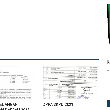
Prokopim
iri
Kemendagri Dorong Pembiayaan
R
.
Inovatif dan Kolaboratif untuk...
wi
winda
Apr 20, 2026
126
KEUANGAN
DPPA SKPD 2021
N DAERAH 2018