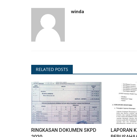
Prokopim
winda
RELATED POSTS
an Verifikasi dan
Wali Kota Padangsidimpuan Had
Pembukaan MTQ ke-40 Sumut,..
Surji
Jun 18, 2026
50
RINGKASAN DOKUMEN SKPD
LAPORAN 
2020
PERUSAHAA