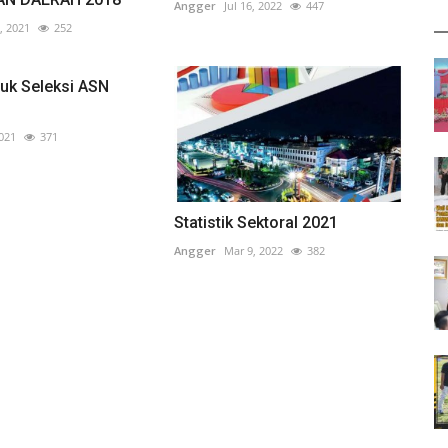
Angger
Jul 16, 2022
447
, 2021
252
uk Seleksi ASN
2021
371
Statistik Sektoral 2021
Angger
Mar 9, 2022
382