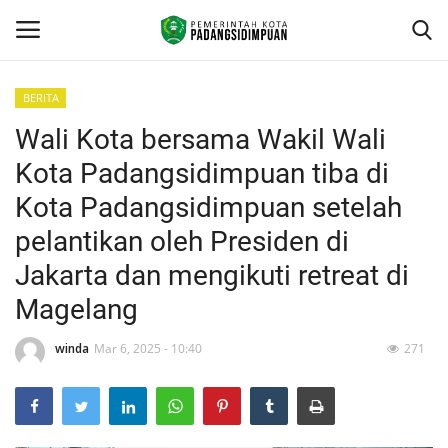
BERITA
Wali Kota bersama Wakil Wali
Beranda
Kota Padangsidimpuan tiba di
KONTAK
Kota Padangsidimpuan setelah
pelantikan oleh Presiden di
Contact
Jakarta dan mengikuti retreat di
arcgis
Magelang
PROFILE
winda
Mar 6, 2025 - 10:40
271
GEOGRAFIS DAERAH
DEMOGRAFI