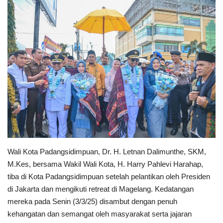
PEMERINTAHAN
SEJARAH
DOKUMENTASI
VISI MISI
OPD
KONTAK
Wali Kota Padangsidimpuan, Dr. H. Letnan Dalimunthe, SKM,
M.Kes, bersama Wakil Wali Kota, H. Harry Pahlevi Harahap,
DANA DESA
tiba di Kota Padangsidimpuan setelah pelantikan oleh Presiden
di Jakarta dan mengikuti retreat di Magelang. Kedatangan
Language
mereka pada Senin (3/3/25) disambut dengan penuh
kehangatan dan semangat oleh masyarakat serta jajaran
English
INDONESIA
INDONESIA