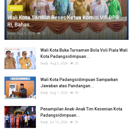
BERITA
Wali Kota Sambut Reses Ketua Komisi VIII DPR
RI, Bahas...
Surji
Aug 6, 2026
21
Wali Kota Buka Turnamen Bola Voli Piala Wali
Kota Padangsidimpuan...
Surji
Aug 5, 2026
20
Wali Kota Padangsidimpuan Sampaikan
Jawaban atas Pandangan...
Surji
Aug 1, 2026
30
Penampilan Anak-Anak Tim Kesenian Kota
Padangsidimpuan...
Surji
Jul 19, 2026
59