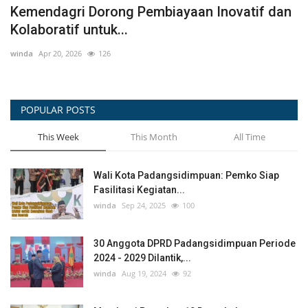
n
PROFIL KESEHATAN KOTA
W
PADANGSIDIMPUAN TAHUN 2021
K
winda
Jun 16, 2023
724
wi
POPULAR POSTS
This Week
This Month
All Time
Wali Kota Padangsidimpuan: Pemko Siap
Fasilitasi Kegiatan...
winda
Sep 24, 2025
100
30 Anggota DPRD Padangsidimpuan Periode
2024 - 2029 Dilantik,...
winda
Aug 19, 2024
92