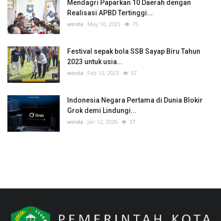
Mendagri Paparkan 10 Daerah dengan
Realisasi APBD Tertinggi...
winda
May 10, 2025
75
Festival sepak bola SSB Sayap Biru Tahun
2023 untuk usia...
winda
Feb 12, 2023
57
Indonesia Negara Pertama di Dunia Blokir
Grok demi Lindungi...
winda
Jan 12, 2026
37