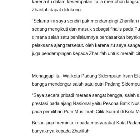
karena itu dalam kesempatan itu ia memohon langs
Zharifah dapat didukung.
Prokopim
“Selama ini saya sendiri pak mendampingi Zhariifah me
sedang mengikuti dan masuk sebagai finalis pada Pu
dimana salah satu penilaiannnya berdasarkan bayakn
pelaksana ajang tersebut. oleh karena itu saya san
juga pendampingan kepada Zhariifah untuk meraih ci
Menaggapi itu, Walikota Padang Sidempuan Irsan Ef
es Ketua Komisi
Wali Kota Padangsidimpuan Te
bangga mendengar salah satu putri Padang Sidempua
Kunjungan Silaturahmi...
“Saya secara pribadi merasa sangat bangga, salah 
winda
Mar 6, 2025
729
prestasi pada ajang Nasional yaitu Pesona Batik Nusa
pada pemilihan Putri Muslimah Cilik Sumut di Kota
Beliau juga meminta kepada masyarakat Kota Pada
banyaknya kepada Zhariifah.