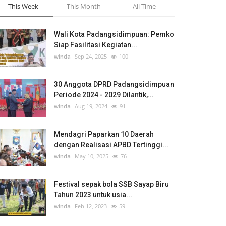
This Week
This Month
All Time
Wali Kota Padangsidimpuan: Pemko
Siap Fasilitasi Kegiatan...
winda
Sep 24, 2025
100
30 Anggota DPRD Padangsidimpuan
Periode 2024 - 2029 Dilantik,...
winda
Aug 19, 2024
91
Mendagri Paparkan 10 Daerah
dengan Realisasi APBD Tertinggi...
winda
May 10, 2025
76
Festival sepak bola SSB Sayap Biru
Tahun 2023 untuk usia...
winda
Feb 12, 2023
59