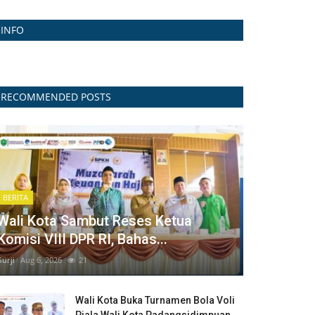
INFO
RECOMMENDED POSTS
BERITA
Wali Kota Sambut Reses Ketua
Komisi VIII DPR RI, Bahas...
Surji
Aug 6, 2026
21
Wali Kota Buka Turnamen Bola Voli