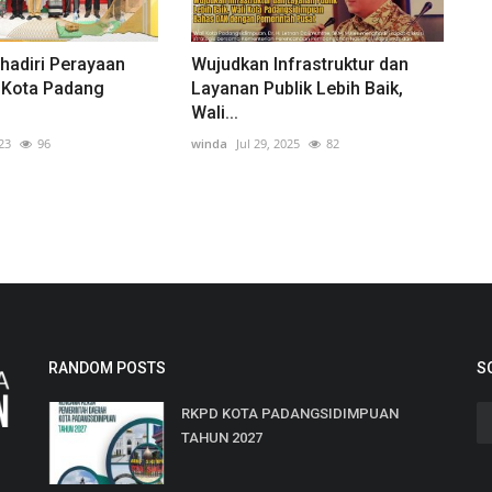
hadiri Perayaan
Wujudkan Infrastruktur dan
 Kota Padang
Layanan Publik Lebih Baik,
Wali...
23
96
winda
Jul 29, 2025
82
RANDOM POSTS
S
RKPD KOTA PADANGSIDIMPUAN
TAHUN 2027