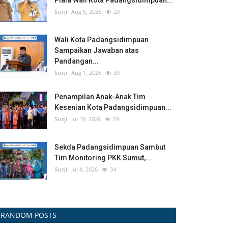
Piala Wali Kota Padangsidimpuan...
Surji
Aug 5, 2026
20
Wali Kota Padangsidimpuan
Sampaikan Jawaban atas
Pandangan...
Surji
Aug 1, 2026
30
Penampilan Anak-Anak Tim
Kesenian Kota Padangsidimpuan...
Surji
Jul 19, 2026
59
Sekda Padangsidimpuan Sambut
Tim Monitoring PKK Sumut,...
Surji
Jul 4, 2026
34
RANDOM POSTS