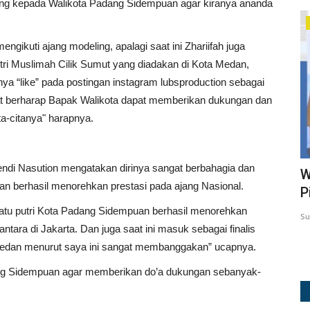
ung kepada Walikota Padang Sidempuan agar kiranya ananda
BERITA
ngikuti ajang modeling, apalagi saat ini Zhariifah juga
tri Muslimah Cilik Sumut yang diadakan di Kota Medan,
ya “like” pada postingan instagram lubsproduction sebagai
gat berharap Bapak Walikota dapat memberikan dukungan dan
ta-citanya" harapnya.
endi Nasution mengatakan dirinya sangat berbahagia dan
rima
Wali Kota Buka Turnamen Bola Voli
K
n berhasil menorehkan prestasi pada ajang Nasional.
Piala Wali Kota Padangsidimpuan...
P
D
satu putri Kota Padang Sidempuan berhasil menorehkan
Surji
Aug 5, 2026
20
ntara di Jakarta. Dan juga saat ini masuk sebagai finalis
Su
 Medan menurut saya ini sangat membanggakan” ucapnya.
ng Sidempuan agar memberikan do’a dukungan sebanyak-