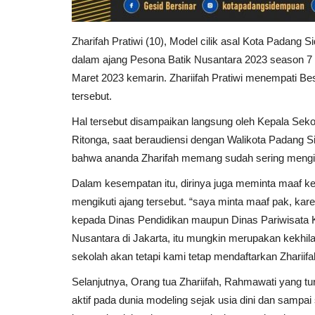
Zharifah Pratiwi (10), Model cilik asal Kota Padan
dalam ajang Pesona Batik Nusantara 2023 season 7 y
Maret 2023 kemarin. Zhariifah Pratiwi menempati Be
tersebut.
Hal tersebut disampaikan langsung oleh Kepala Sek
Ritonga, saat beraudiensi dengan Walikota Padang 
bahwa ananda Zharifah memang sudah sering mengik
Dalam kesempatan itu, dirinya juga meminta maaf ke
mengikuti ajang tersebut. “saya minta maaf pak, kar
kepada Dinas Pendidikan maupun Dinas Pariwisata 
Nusantara di Jakarta, itu mungkin merupakan kekhil
sekolah akan tetapi kami tetap mendaftarkan Zhari
Selanjutnya, Orang tua Zhariifah, Rahmawati yang tu
aktif pada dunia modeling sejak usia dini dan samp