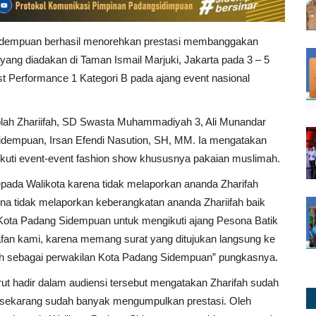
g Sidempuan berhasil menorehkan prestasi membanggakan
ang diadakan di Taman Ismail Marjuki, Jakarta pada 3 – 5
st Performance 1 Kategori B pada ajang event nasional
olah Zhariifah, SD Swasta Muhammadiyah 3, Ali Munandar
Sidempuan, Irsan Efendi Nasution, SH, MM. Ia mengatakan
uti event-event fashion show khususnya pakaian muslimah.
pada Walikota karena tidak melaporkan ananda Zharifah
ena tidak melaporkan keberangkatan ananda Zhariifah baik
Kota Padang Sidempuan untuk mengikuti ajang Pesona Batik
afan kami, karena memang surat yang ditujukan langsung ke
ifah sebagai perwakilan Kota Padang Sidempuan” pungkasnya.
rut hadir dalam audiensi tersebut mengatakan Zharifah sudah
ai sekarang sudah banyak mengumpulkan prestasi. Oleh