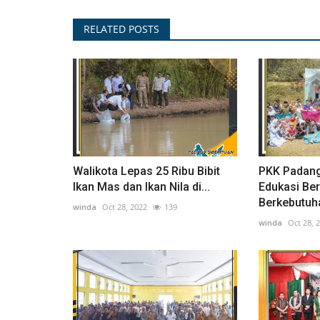
RELATED POSTS
Walikota Lepas 25 Ribu Bibit
PKK Padang
Ikan Mas dan Ikan Nila di...
Edukasi Be
Berkebutuha
winda
Oct 28, 2022
139
winda
Oct 28, 