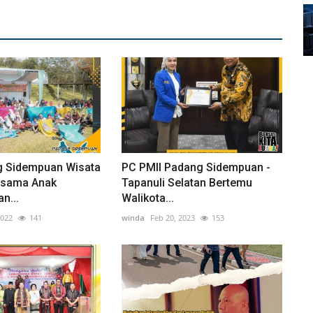
 Sidempuan Wisata
PC PMII Padang Sidempuan -
rsama Anak
Tapanuli Selatan Bertemu
n...
Walikota...
2022
141
winda
Feb 20, 2023
153