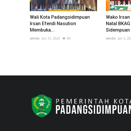
Wali Kota Padangsidimpuan
Wako Irsan 
Irsan Efendi Nasution
Natal BKAG
Membuka...
Sidempuan
winda
Jun 21, 2023
80
winda
Jan 3, 20