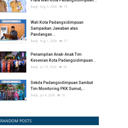
Piala Wali Kota Padangsidimpuan...
Surji
Aug 5, 2026
14
Wali Kota Padangsidimpuan
Sampaikan Jawaban atas
Pandangan...
Surji
Aug 1, 2026
27
Penampilan Anak-Anak Tim
Kesenian Kota Padangsidimpuan...
Surji
Jul 19, 2026
56
Sekda Padangsidimpuan Sambut
Tim Monitoring PKK Sumut,...
Surji
Jul 4, 2026
32
RANDOM POSTS