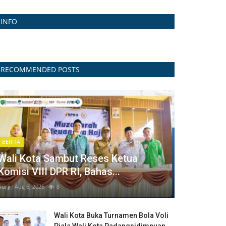
INFO
RECOMMENDED POSTS
BERITA
Wali Kota Sambut Reses Ketua
Komisi VIII DPR RI, Bahas...
Surji
Aug 6, 2026
8
Wali Kota Buka Turnamen Bola Voli