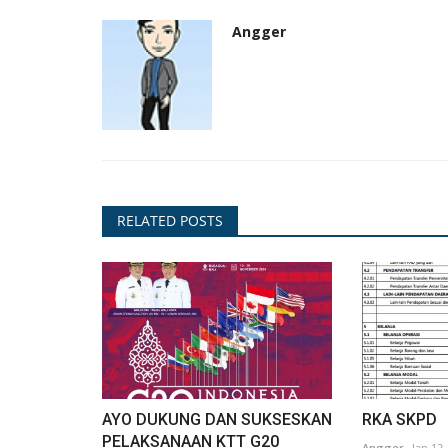
Angger
PENGUMUMAN/HIMBAUAN
RELATED POSTS
GAN
PENGUMUMAN PENERIMAAN P
UN 2025
DINAS LINGKUNGAN HIDUP KOT
Surji
Jan 19, 2026
790
AYO DUKUNG DAN SUKSESKAN
RKA SKPD
PELAKSANAAN KTT G20
Angger
Jan 12,