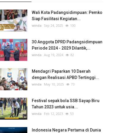
Wali Kota Padangsidimpuan: Pemko
Siap Fasilitasi Kegiatan...
winda
Sep 24, 2025
100
30 Anggota DPRD Padangsidimpuan
Periode 2024 - 2029 Dilantik,...
winda
Aug 19, 2024
82
Mendagri Paparkan 10 Daerah
dengan Realisasi APBD Tertinggi...
winda
May 10, 2025
73
Festival sepak bola SSB Sayap Biru
Tahun 2023 untuk usia...
winda
Feb 12, 2023
53
Indonesia Negara Pertama di Dunia