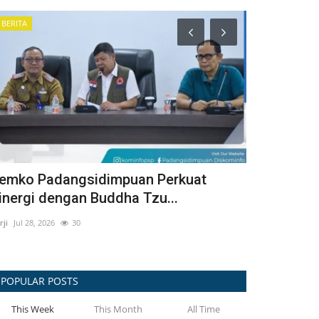
BERITA
BERITA
emko Padangsidimpuan Perkuat
Wali Kota 
inergi dengan Buddha Tzu...
Piala Wali
rji
Jul 28, 2026
30
Surji
Aug 5, 2026
POPULAR POSTS
This Week
This Month
All Time