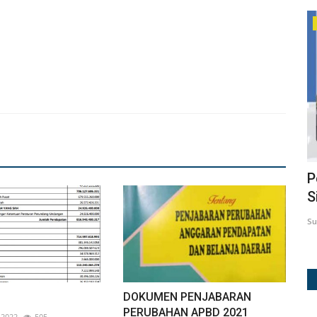
DOWNLOAD DOKUMEN
JLP
RKPD KOTA PADANGSIDIMPUAN 2027
P
A...
S
winda
Jul 30, 2026
29
Su
DOKUMEN PENJABARAN
PERUBAHAN APBD 2021
 2022
505