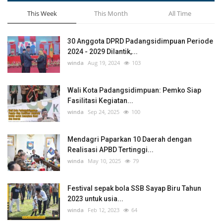
This Week
This Month
All Time
30 Anggota DPRD Padangsidimpuan Periode
2024 - 2029 Dilantik,...
winda
Aug 19, 2024
103
Wali Kota Padangsidimpuan: Pemko Siap
Fasilitasi Kegiatan...
winda
Sep 24, 2025
100
Mendagri Paparkan 10 Daerah dengan
Realisasi APBD Tertinggi...
winda
May 10, 2025
79
Festival sepak bola SSB Sayap Biru Tahun
2023 untuk usia...
winda
Feb 12, 2023
64