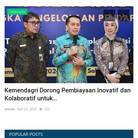
Prokopim
Kemendagri Dorong Pembiayaan Inovatif dan
P
Kolaboratif untuk...
P
winda
Apr 20, 2026
126
Sur
POPULAR POSTS