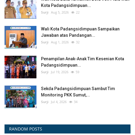
Kota Padangsidimpuan...
Surji
Aug 5, 2026
22
Wali Kota Padangsidimpuan Sampaikan
Jawaban atas Pandangan...
Surji
Aug 1, 2026
32
Penampilan Anak-Anak Tim Kesenian Kota
Padangsidimpuan...
Surji
Jul 19, 2026
59
Sekda Padangsidimpuan Sambut Tim
Monitoring PKK Sumut,...
Surji
Jul 4, 2026
34
RANDOM POSTS