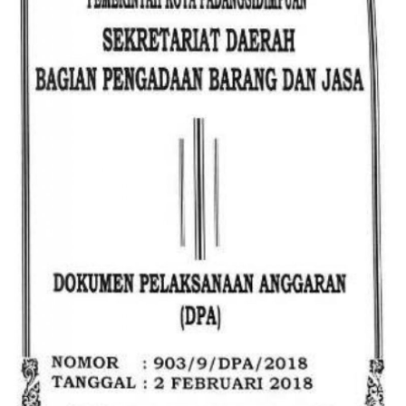
PEMERINTAHAN
SEJARAH
DOKUMENTASI
VISI MISI
OPD
KONTAK
DANA DESA
Language
English
INDONESIA
INDONESIA