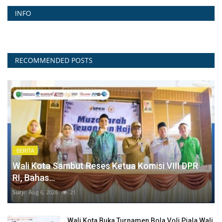
INFO
RECOMMENDED POSTS
BERITA
Wali Kota Sambut Reses Ketua Komisi VIII DPR
RI, Bahas...
Surji
Aug 6, 2026
21
Wali Kota Buka Turnamen Bola Voli Piala Wali