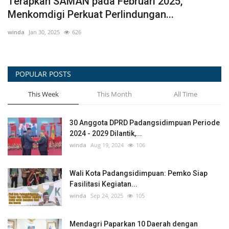
PROFIL KESEHATAN KOTA
P
PADANGSIDIMPUAN TAHUN 2021
K
winda
Jun 16, 2023
732
Sur
POPULAR POSTS
This Week
This Month
All Time
30 Anggota DPRD Padangsidimpuan Periode
2024 - 2029 Dilantik,...
winda
Aug 19, 2024
106
Wali Kota Padangsidimpuan: Pemko Siap
Fasilitasi Kegiatan...
winda
Sep 24, 2025
105
Mendagri Paparkan 10 Daerah dengan