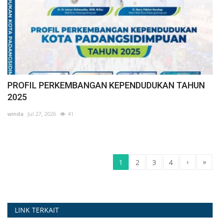
PROFIL PERKEMBANGAN KEPENDUDUKAN TAHUN
2025
winda
Jul 27, 2026
41
›
»
1
2
3
4
LINK TERKAIT