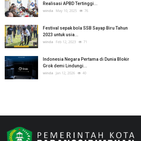
Realisasi APBD Tertinggi...
winda
May 10, 2025
76
Festival sepak bola SSB Sayap Biru Tahun
2023 untuk usia...
winda
Feb 12, 2023
71
Indonesia Negara Pertama di Dunia Blokir
Grok demi Lindungi...
winda
Jan 12, 2026
40