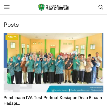
Posts
Beranda
DINKES
KONTAK
Contact
arcgis
PROFILE
GEOGRAFIS DAERAH
Pembinaan IVA Test Perkuat Kesiapan Desa Binaan
Hadapi...
DEMOGRAFI