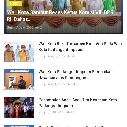
BERITA
Wali Kota Sambut Reses Ketua Komisi VIII DPR
RI, Bahas...
Surji
Aug 6, 2026
24
Wali Kota Buka Turnamen Bola Voli Piala Wali
Kota Padangsidimpuan...
Surji
Aug 5, 2026
26
Wali Kota Padangsidimpuan Sampaikan
Jawaban atas Pandangan...
Surji
Aug 1, 2026
34
Penampilan Anak-Anak Tim Kesenian Kota
Padangsidimpuan...
Surji
Jul 19, 2026
62