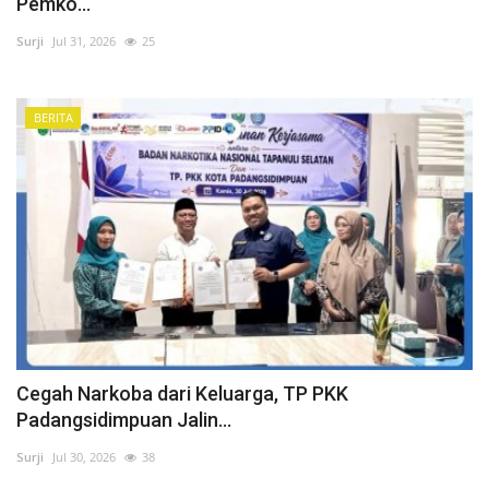
Pemko...
Surji
Jul 31, 2026
25
BERITA
Cegah Narkoba dari Keluarga, TP PKK
Padangsidimpuan Jalin...
Surji
Jul 30, 2026
38