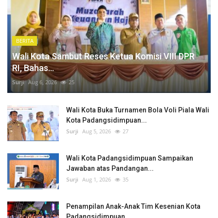
BERITA
Wali Kota Sambut Reses Ketua Komisi VIII DPR
RI, Bahas...
Surji
Aug 6, 2026
25
Wali Kota Buka Turnamen Bola Voli Piala Wali
Kota Padangsidimpuan...
Surji
Aug 5, 2026
27
Wali Kota Padangsidimpuan Sampaikan
Jawaban atas Pandangan...
Surji
Aug 1, 2026
35
Penampilan Anak-Anak Tim Kesenian Kota
Padangsidimpuan...