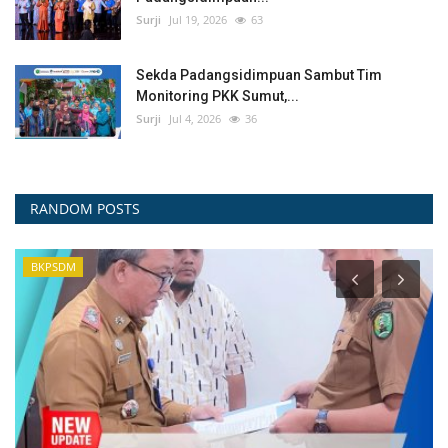
Surji
Jul 19, 2026
63
Sekda Padangsidimpuan Sambut Tim
Monitoring PKK Sumut,...
Surji
Jul 4, 2026
36
RANDOM POSTS
BERITA