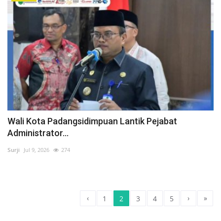
Wali Kota Padangsidimpuan Lantik Pejabat
Administrator...
Surji
Jul 9, 2026
274
‹
›
»
1
2
3
4
5