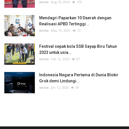
winda
Aug 19, 2024
103
Mendagri Paparkan 10 Daerah dengan
Realisasi APBD Tertinggi...
winda
May 10, 2025
72
Festival sepak bola SSB Sayap Biru Tahun
2023 untuk usia...
winda
Feb 12, 2023
67
Indonesia Negara Pertama di Dunia Blokir
Grok demi Lindungi...
winda
Jan 12, 2026
39