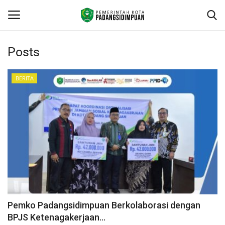
Posts
Beranda
BERITA
KONTAK
Contact
arcgis
PROFILE
GEOGRAFIS DAERAH
Pemko Padangsidimpuan Berkolaborasi dengan
BPJS Ketenagakerjaan...
DEMOGRAFI