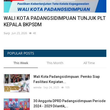
LT
Cegah Narkoba dari Keluarga, TP PKK
R
Padangsidimpuan Jalin...
wi
Surji
Jul 30, 2026
38
POPULAR POSTS
This Week
This Month
All Time
Wali Kota Padangsidimpuan: Pemko Siap
Fasilitasi Kegiatan...
winda
Sep 24, 2025
105
30 Anggota DPRD Padangsidimpuan Periode
2024 - 2029 Dilantik,...