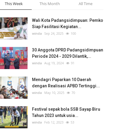
This Week
This Month
All Time
Wali Kota Padangsidimpuan: Pemko
Siap Fasilitasi Kegiatan...
winda
Sep 24, 2025
100
30 Anggota DPRD Padangsidimpuan
Periode 2024 - 2029 Dilantik,...
winda
Aug 19, 2024
91
Mendagri Paparkan 10 Daerah
dengan Realisasi APBD Tertinggi...
winda
May 10, 2025
70
Festival sepak bola SSB Sayap Biru
Tahun 2023 untuk usia...
winda
Feb 12, 2023
53