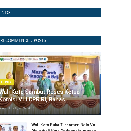
INFO
RECOMMENDED POSTS
BERITA
Wali Kota Sambut Reses Ketua
Komisi VIII DPR RI, Bahas...
Surji
Aug 6, 2026
16
Wali Kota Buka Turnamen Bola Voli