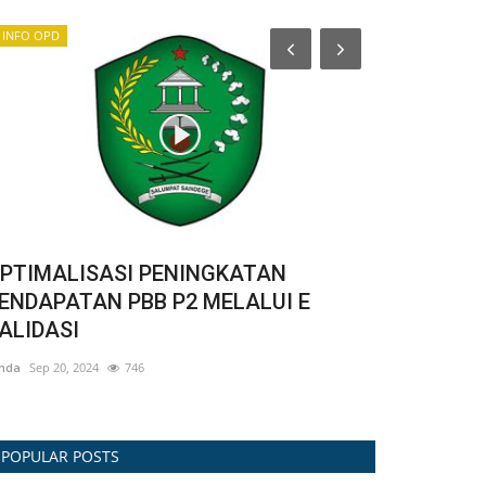
INFO OPD
PENGUMUMAN/
PTIMALISASI PENINGKATAN
Kemkomdigi
ENDAPATAN PBB P2 MELALUI E
dan Blokir 
ALIDASI
winda
Nov 4, 2024
nda
Sep 20, 2024
746
POPULAR POSTS