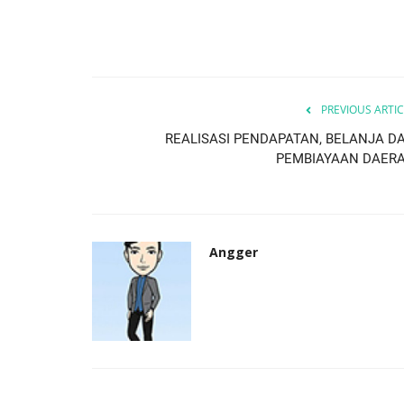
Prokopim
PREVIOUS ARTIC
REALISASI PENDAPATAN, BELANJA D
PEMBIAYAAN DAER
impuan Sampaikan
Wali Kota Padangsidimpuan Te
gan...
Kunjungan Dandim 0212/TS.
Angger
winda
Mar 6, 2025
788