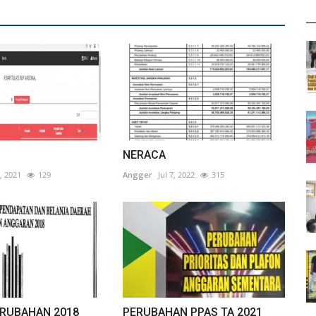
NERACA
, 2021
129
Angger
Jul 7, 2022
315
RUBAHAN 2018
PERUBAHAN PPAS TA 2021