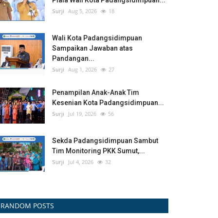
Piala Wali Kota Padangsidimpuan...
Surji
Aug 5, 2026
18
Wali Kota Padangsidimpuan
Sampaikan Jawaban atas
Pandangan...
Surji
Aug 1, 2026
27
Penampilan Anak-Anak Tim
Kesenian Kota Padangsidimpuan...
Surji
Jul 19, 2026
56
Sekda Padangsidimpuan Sambut
Tim Monitoring PKK Sumut,...
Surji
Jul 4, 2026
32
RANDOM POSTS