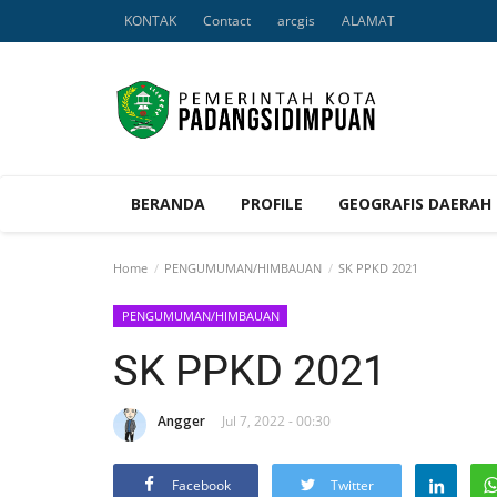
KONTAK
Contact
arcgis
ALAMAT
BERANDA
PROFILE
GEOGRAFIS DAERAH
Home
PENGUMUMAN/HIMBAUAN
SK PPKD 2021
PENGUMUMAN/HIMBAUAN
SK PPKD 2021
Angger
Jul 7, 2022 - 00:30
Facebook
Twitter