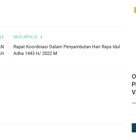
BERITA
LE
NEXT ARTICLE
AN
Rapat Koordinasi Dalam Penyambutan Hari Raya Idul
AH
Adha 1443 H/ 2022 M
rima
Pemko Padangsidimpuan Berkolaborasi
O
dengan BPJS Ketenagakerjaan...
P
V
Surji
Jul 24, 2026
30
wi