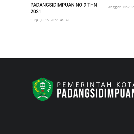
PADANGSIDIMPUAN NO 9 THN
Angger
Nov 22
2021
Surji
Jul 15, 2022
370