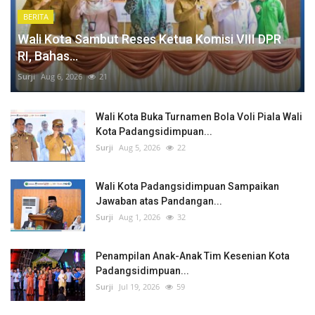
BERITA
Wali Kota Sambut Reses Ketua Komisi VIII DPR
RI, Bahas...
Surji
Aug 6, 2026
21
Wali Kota Buka Turnamen Bola Voli Piala Wali
Kota Padangsidimpuan...
Surji
Aug 5, 2026
22
Wali Kota Padangsidimpuan Sampaikan
Jawaban atas Pandangan...
Surji
Aug 1, 2026
32
Penampilan Anak-Anak Tim Kesenian Kota
Padangsidimpuan...
Surji
Jul 19, 2026
59