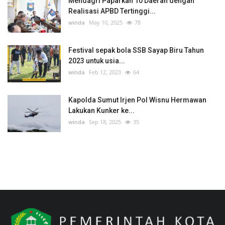
Mendagri Paparkan 10 Daerah dengan
Realisasi APBD Tertinggi...
winda
May 10, 2025
78
Festival sepak bola SSB Sayap Biru Tahun
2023 untuk usia...
winda
Feb 12, 2023
64
Kapolda Sumut Irjen Pol Wisnu Hermawan
Lakukan Kunker ke...
winda
Sep 18, 2025
35