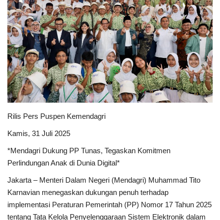
PEMERINTAHAN
SEJARAH
DOKUMENTASI
VISI MISI
Rilis Pers Puspen Kemendagri
OPD
Kamis, 31 Juli 2025
KONTAK
*Mendagri Dukung PP Tunas, Tegaskan Komitmen
Perlindungan Anak di Dunia Digital*
DANA DESA
Jakarta – Menteri Dalam Negeri (Mendagri) Muhammad Tito
Karnavian menegaskan dukungan penuh terhadap
Language
implementasi Peraturan Pemerintah (PP) Nomor 17 Tahun 2025
English
INDONESIA
INDONESIA
tentang Tata Kelola Penyelenggaraan Sistem Elektronik dalam