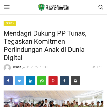
BERITA
Mendagri Dukung PP Tunas,
Beranda
Tegaskan Komitmen
KONTAK
Perlindungan Anak di Dunia
Digital
Contact
winda
Jul 31, 2025 - 19:30
179
arcgis
PROFILE
GEOGRAFIS DAERAH
DEMOGRAFI