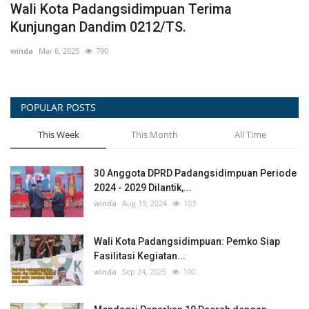
SURVEI KESEHATAN INDONESIA 2023
T
M
winda
Jul 25, 2023
516
wi
POPULAR POSTS
This Week
This Month
All Time
30 Anggota DPRD Padangsidimpuan Periode
2024 - 2029 Dilantik,...
winda
Aug 19, 2024
103
Wali Kota Padangsidimpuan: Pemko Siap
Fasilitasi Kegiatan...
winda
Sep 24, 2025
100