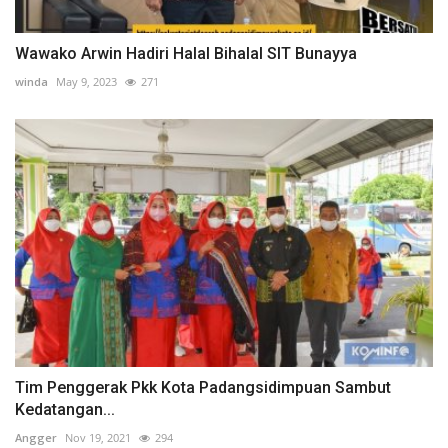
Wawako Arwin Hadiri Halal Bihalal SIT Bunayya
winda
May 9, 2023
271
Tim Penggerak Pkk Kota Padangsidimpuan Sambut
Kedatangan...
Angger
Nov 19, 2021
294