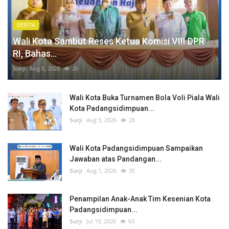
BERITA
Wali Kota Sambut Reses Ketua Komisi VIII DPR
RI, Bahas...
Surji
Aug 6, 2026
26
Wali Kota Buka Turnamen Bola Voli Piala Wali
Kota Padangsidimpuan...
Surji
Aug 5, 2026
28
Wali Kota Padangsidimpuan Sampaikan
Jawaban atas Pandangan...
Surji
Aug 1, 2026
35
Penampilan Anak-Anak Tim Kesenian Kota
Padangsidimpuan...
Surji
Jul 19, 2026
63