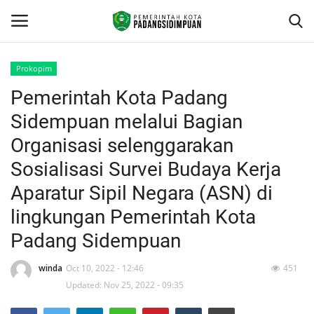
Prokopim
Pemerintah Kota Padang
Beranda
Sidempuan melalui Bagian
KONTAK
Organisasi selenggarakan
Sosialisasi Survei Budaya Kerja
Contact
Aparatur Sipil Negara (ASN) di
arcgis
lingkungan Pemerintah Kota
Padang Sidempuan
PROFILE
winda
Oct 10, 2022 - 12:46
451
GEOGRAFIS DAERAH
Updated: Nov 25, 2022 - 09:35
DEMOGRAFI