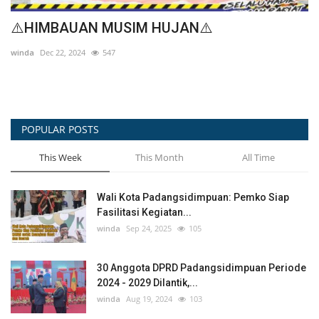
Pemko Padangsidimpuan Bahas Persiapan
M
Evaluasi Kinerja...
R
Surji
Jul 30, 2026
28
Sur
POPULAR POSTS
This Week
This Month
All Time
Wali Kota Padangsidimpuan: Pemko Siap
Fasilitasi Kegiatan...
winda
Sep 24, 2025
105
30 Anggota DPRD Padangsidimpuan Periode
2024 - 2029 Dilantik,...
winda
Aug 19, 2024
103