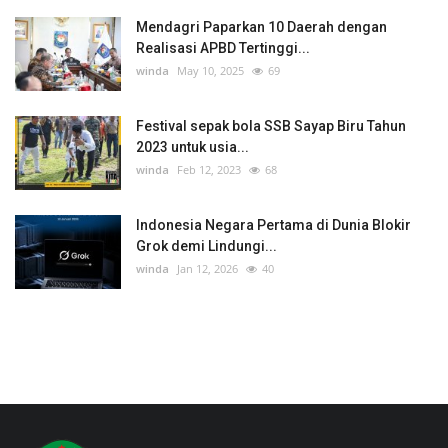
Mendagri Paparkan 10 Daerah dengan
Realisasi APBD Tertinggi...
winda
May 10, 2025
69
Festival sepak bola SSB Sayap Biru Tahun
2023 untuk usia...
winda
Feb 12, 2023
68
Indonesia Negara Pertama di Dunia Blokir
Grok demi Lindungi...
winda
Jan 12, 2026
40