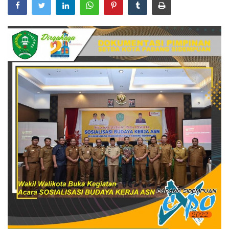
PEMERINTAHAN
SEJARAH
DOKUMENTASI
VISI MISI
OPD
KONTAK
DANA DESA
Language
English
INDONESIA
INDONESIA