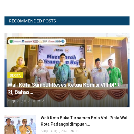
RECOMMENDED POSTS
BERITA
Wali Kota Sambut Reses Ketua Komisi VIII DPR
RI, Bahas...
Surji
Aug 6, 2026
21
Wali Kota Buka Turnamen Bola Voli Piala Wali
Kota Padangsidimpuan...
Surji
Aug 5, 2026
21