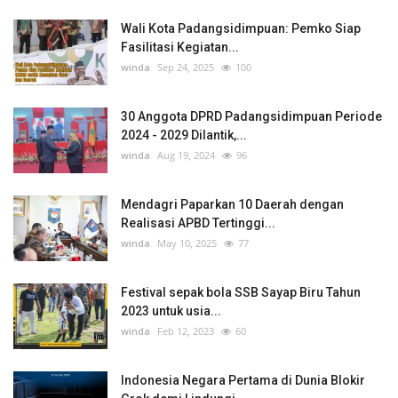
Wali Kota Padangsidimpuan: Pemko Siap
Fasilitasi Kegiatan...
winda
Sep 24, 2025
100
30 Anggota DPRD Padangsidimpuan Periode
2024 - 2029 Dilantik,...
winda
Aug 19, 2024
96
Mendagri Paparkan 10 Daerah dengan
Realisasi APBD Tertinggi...
winda
May 10, 2025
77
Festival sepak bola SSB Sayap Biru Tahun
2023 untuk usia...
winda
Feb 12, 2023
60
Indonesia Negara Pertama di Dunia Blokir