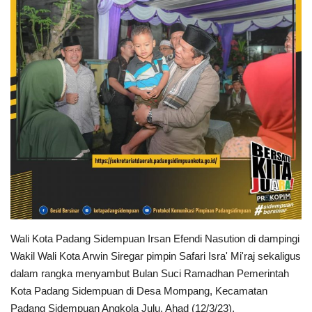
PEMERINTAHAN
SEJARAH
DOKUMENTASI
VISI MISI
OPD
KONTAK
Wali Kota Padang Sidempuan Irsan Efendi Nasution di dampingi
DANA DESA
Wakil Wali Kota Arwin Siregar pimpin Safari Isra' Mi'raj sekaligus
dalam rangka menyambut Bulan Suci Ramadhan Pemerintah
Language
Kota Padang Sidempuan di Desa Mompang, Kecamatan
English
INDONESIA
INDONESIA
Padang Sidempuan Angkola Julu, Ahad (12/3/23).