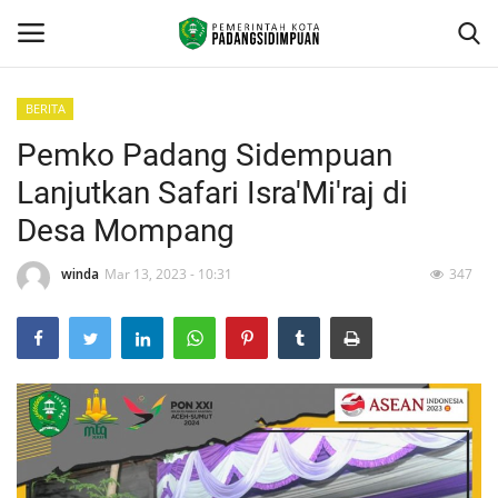
BERITA
Pemko Padang Sidempuan
Beranda
Lanjutkan Safari Isra'Mi'raj di
KONTAK
Desa Mompang
Contact
winda
Mar 13, 2023 - 10:31
347
arcgis
PROFILE
GEOGRAFIS DAERAH
DEMOGRAFI