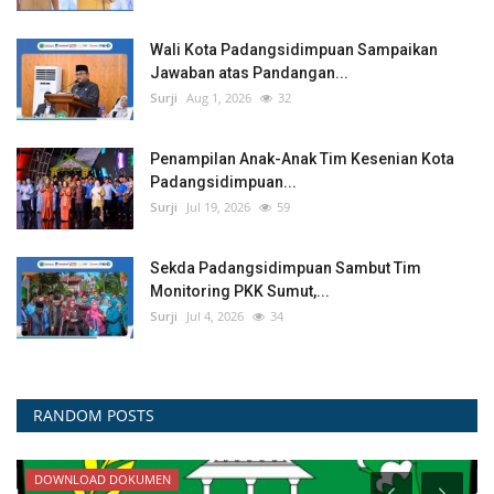
Wali Kota Padangsidimpuan Sampaikan
Jawaban atas Pandangan...
Surji
Aug 1, 2026
32
Penampilan Anak-Anak Tim Kesenian Kota
Padangsidimpuan...
Surji
Jul 19, 2026
59
Sekda Padangsidimpuan Sambut Tim
Monitoring PKK Sumut,...
Surji
Jul 4, 2026
34
RANDOM POSTS
DISKOMINFO