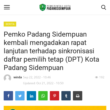
BERITA
Pemko Padang Sidempuan
Beranda
kembali mengadakan rapat
KONTAK
lanjutan terhadap sinkronisasi
daftar pemilih tetap (DPT) Kota
Contact
Padang Sidempuan
arcgis
winda
Sep 22, 2022 - 10:46
192
PROFILE
Updated: Oct 21, 2022 - 10:50
GEOGRAFIS DAERAH
DEMOGRAFI