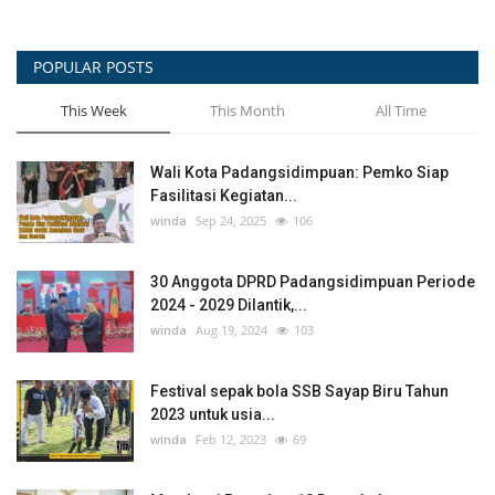
POPULAR POSTS
This Week
This Month
All Time
Wali Kota Padangsidimpuan: Pemko Siap
Fasilitasi Kegiatan...
winda
Sep 24, 2025
106
30 Anggota DPRD Padangsidimpuan Periode
2024 - 2029 Dilantik,...
winda
Aug 19, 2024
103
Festival sepak bola SSB Sayap Biru Tahun
2023 untuk usia...
winda
Feb 12, 2023
69