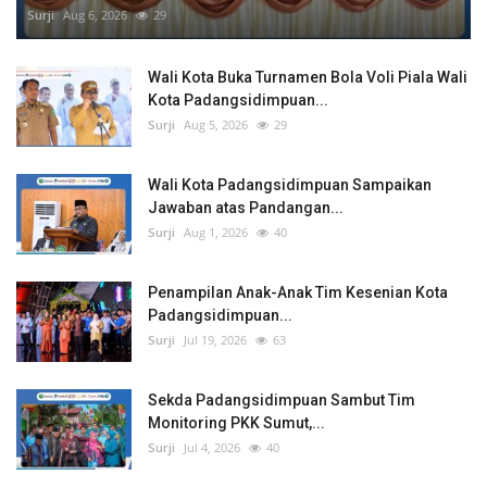
Surji
Aug 6, 2026
29
Wali Kota Buka Turnamen Bola Voli Piala Wali
Kota Padangsidimpuan...
Surji
Aug 5, 2026
29
Wali Kota Padangsidimpuan Sampaikan
Jawaban atas Pandangan...
Surji
Aug 1, 2026
40
Penampilan Anak-Anak Tim Kesenian Kota
Padangsidimpuan...
Surji
Jul 19, 2026
63
Sekda Padangsidimpuan Sambut Tim
Monitoring PKK Sumut,...
Surji
Jul 4, 2026
40