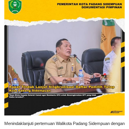
PEMERINTAHAN
SEJARAH
DOKUMENTASI
VISI MISI
OPD
KONTAK
DANA DESA
Language
Menindaklanjuti pertemuan Walikota Padang Sidempuan dengan
English
INDONESIA
INDONESIA