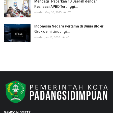
Mendagri Paparkan 10 Daerah dengan
Realisasi APBD Tertinggi...
winda
May 10, 2025
67
Indonesia Negara Pertama di Dunia Blokir
Grok demi Lindungi...
winda
Jan 12, 2026
40
RANDOM POSTS