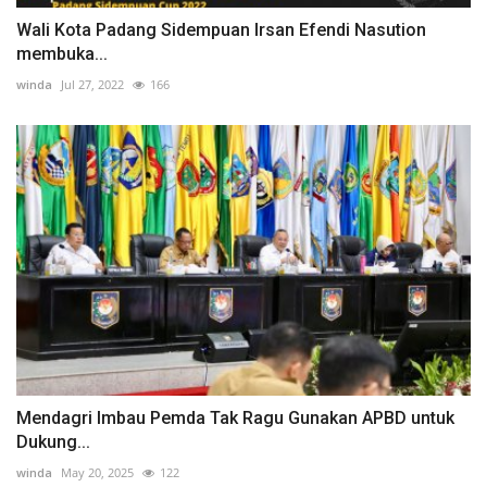
Wali Kota Padang Sidempuan Irsan Efendi Nasution
membuka...
winda
Jul 27, 2022
166
Mendagri Imbau Pemda Tak Ragu Gunakan APBD untuk
Dukung...
winda
May 20, 2025
122