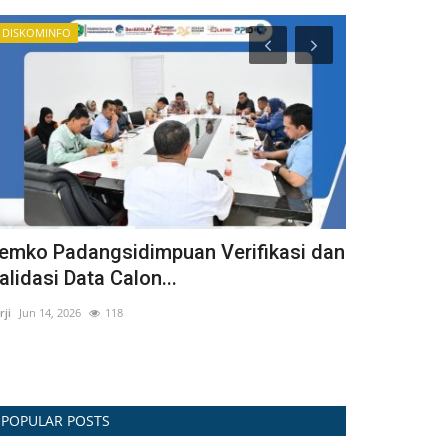
DISKOMINFO
INFO OPD
emko Padangsidimpuan Verifikasi dan
SURVEI KE
alidasi Data Calon...
winda
Jul 25, 2023
rji
Jun 14, 2026
118
POPULAR POSTS