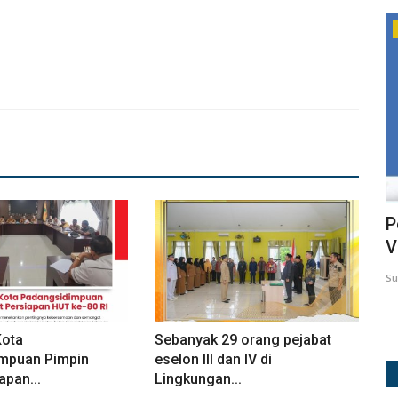
Prokopim_padangsidimpuan
Garda
Wakil Walikota Arwin Siregar Irup
P
Penurunan Bendera Merah...
V
Surji
Aug 17, 2021
472
Su
Kota
Sebanyak 29 orang pejabat
mpuan Pimpin
eselon III dan IV di
apan...
Lingkungan...