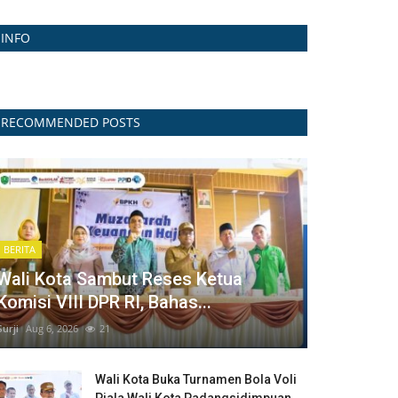
INFO
RECOMMENDED POSTS
BERITA
Wali Kota Sambut Reses Ketua
Komisi VIII DPR RI, Bahas...
Surji
Aug 6, 2026
21
Wali Kota Buka Turnamen Bola Voli