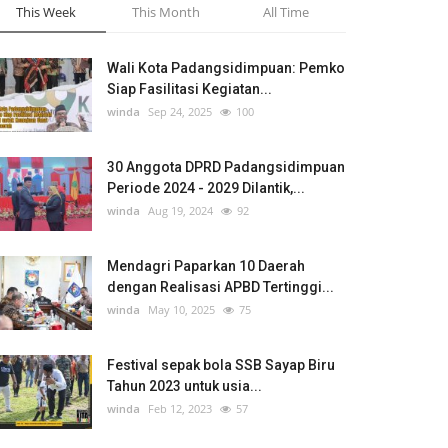
This Week
This Month
All Time
Wali Kota Padangsidimpuan: Pemko
Siap Fasilitasi Kegiatan...
winda
Sep 24, 2025
100
30 Anggota DPRD Padangsidimpuan
Periode 2024 - 2029 Dilantik,...
winda
Aug 19, 2024
92
Mendagri Paparkan 10 Daerah
dengan Realisasi APBD Tertinggi...
winda
May 10, 2025
75
Festival sepak bola SSB Sayap Biru
Tahun 2023 untuk usia...
winda
Feb 12, 2023
57