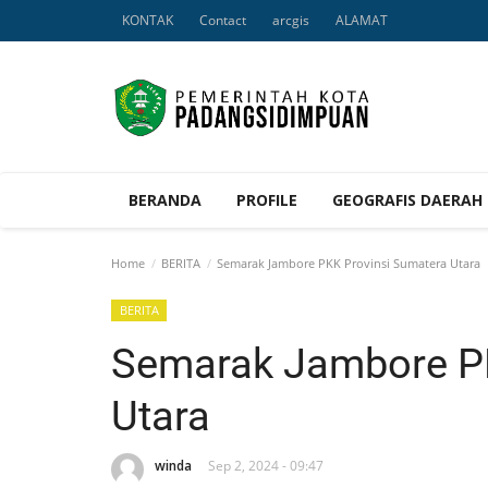
KONTAK
Contact
arcgis
ALAMAT
BERANDA
PROFILE
GEOGRAFIS DAERAH
Home
BERITA
Semarak Jambore PKK Provinsi Sumatera Utara
BERITA
Semarak Jambore PK
Utara
winda
Sep 2, 2024 - 09:47