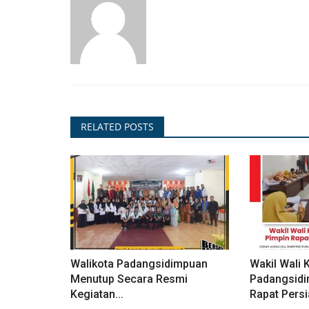
PENGUMUMAN/HIMBAUAN
RELATED POSTS
kun Influencer
Humas Pemerintah Harus Jadi 
en...
Terdepan dalam Perang...
winda
Feb 27, 2025
401
Walikota Padangsidimpuan
Wakil Wali 
Menutup Secara Resmi
Padangsidi
Kegiatan...
Rapat Persi