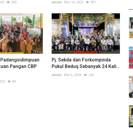
025
260
winda
Nov 14, 2022
901
 Padangsidimpuan
Pj. Sekda dan Forkompinda
tuan Pangan CBP
Pukul Beduq Sebanyak 24 Kali...
winda
Mar 6, 2025
230
2023
84