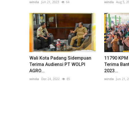
winda
Jun 21, 2023
64
winda
Aug 5, 2
Wali Kota Padang Sidempuan
11790 KPM
Terima Audiensi PT WOLPI
Terima Ban
AGRO...
2023...
winda
Dec 24, 2022
85
winda
Jun 21, 