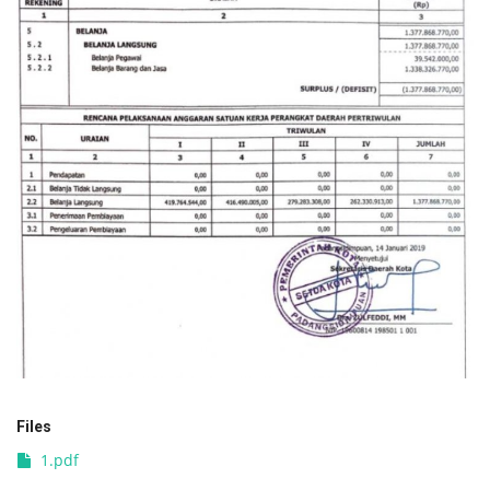
PEMERINTAHAN
SEJARAH
DOKUMENTASI
VISI MISI
OPD
KONTAK
DANA DESA
Files
Language
1.pdf
English
INDONESIA
INDONESIA