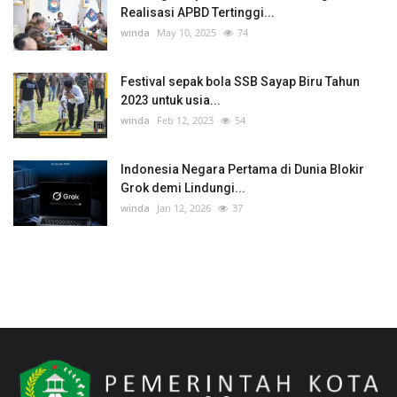
Realisasi APBD Tertinggi...
winda
May 10, 2025
74
Festival sepak bola SSB Sayap Biru Tahun
2023 untuk usia...
winda
Feb 12, 2023
54
Indonesia Negara Pertama di Dunia Blokir
Grok demi Lindungi...
winda
Jan 12, 2026
37