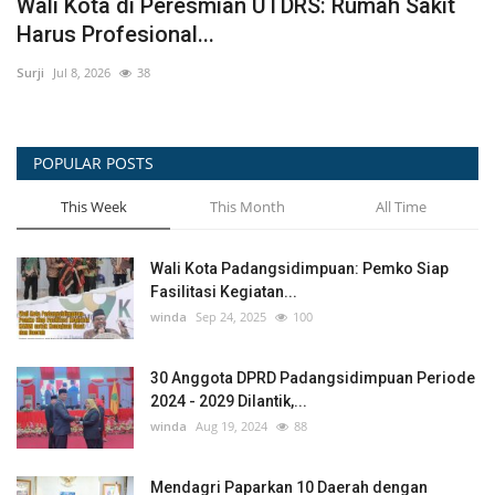
Wali Kota di Peresmian UTDRS: Rumah Sakit
P
Harus Profesional...
V
Surji
Jul 8, 2026
38
Sur
POPULAR POSTS
This Week
This Month
All Time
Wali Kota Padangsidimpuan: Pemko Siap
Fasilitasi Kegiatan...
winda
Sep 24, 2025
100
30 Anggota DPRD Padangsidimpuan Periode
2024 - 2029 Dilantik,...
winda
Aug 19, 2024
88
Mendagri Paparkan 10 Daerah dengan