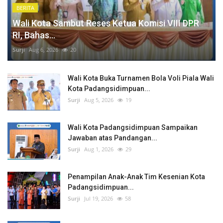
BERITA
Wali Kota Sambut Reses Ketua Komisi VIII DPR
RI, Bahas...
Surji
Aug 6, 2026
20
Wali Kota Buka Turnamen Bola Voli Piala Wali
Kota Padangsidimpuan...
Surji
Aug 5, 2026
19
Wali Kota Padangsidimpuan Sampaikan
Jawaban atas Pandangan...
Surji
Aug 1, 2026
29
Penampilan Anak-Anak Tim Kesenian Kota
Padangsidimpuan...
Surji
Jul 19, 2026
58