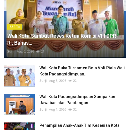
BERITA
Wali Kota Sambut Reses Ketua Komisi VIII DPR
RI, Bahas...
Surji
Aug 6, 2026
21
Wali Kota Buka Turnamen Bola Voli Piala Wali
Kota Padangsidimpuan...
Surji
Aug 5, 2026
22
Wali Kota Padangsidimpuan Sampaikan
Jawaban atas Pandangan...
Surji
Aug 1, 2026
32
Penampilan Anak-Anak Tim Kesenian Kota