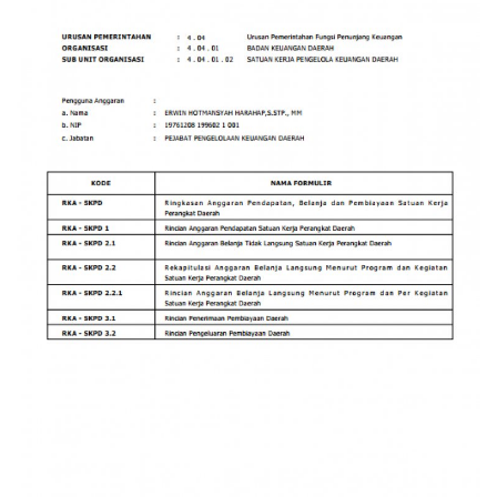
PEMERINTAHAN
SEJARAH
DOKUMENTASI
VISI MISI
OPD
KONTAK
DANA DESA
Language
English
INDONESIA
INDONESIA