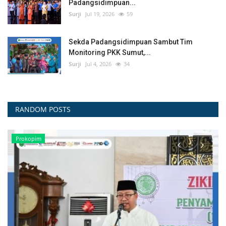
Padangsidimpuan...
Surji
Jul 19, 2026
59
Sekda Padangsidimpuan Sambut Tim
Monitoring PKK Sumut,...
Surji
Jul 4, 2026
34
RANDOM POSTS
Prokopim