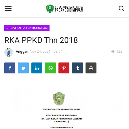
PENGUMUMAN/HIMBAUAN
RKA PPKD Thn 2018
Beranda
Angger
Nov 24, 2021 - 03:54
122
KONTAK
Contact
arcgis
PROFILE
GEOGRAFIS DAERAH
DEMOGRAFI