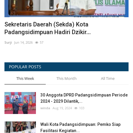
Peletakan Batu Pertama BSPS di Batan
Bahal, Bukti Komitmen...
Surji
Jun 21, 2026
54
POPULAR POSTS
This Week
This Month
All Time
30 Anggota DPRD Padangsidimpuan Periode
2024 - 2029 Dilantik,...
winda
Aug 19, 2024
103
Wali Kota Padangsidimpuan: Pemko Siap
Fasilitasi Kegiatan...