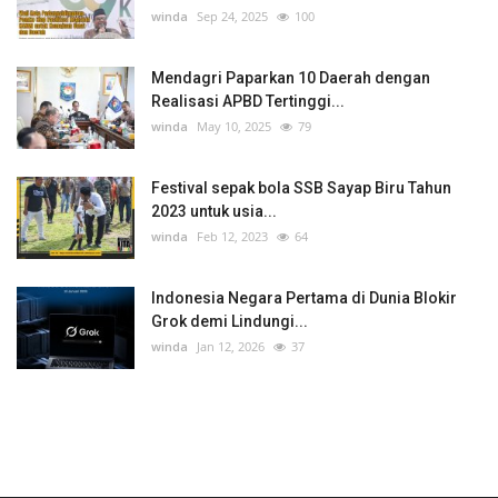
winda
Sep 24, 2025
100
Mendagri Paparkan 10 Daerah dengan
Realisasi APBD Tertinggi...
winda
May 10, 2025
79
Festival sepak bola SSB Sayap Biru Tahun
2023 untuk usia...
winda
Feb 12, 2023
64
Indonesia Negara Pertama di Dunia Blokir
Grok demi Lindungi...
winda
Jan 12, 2026
37