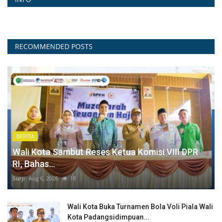
RECOMMENDED POSTS
BERITA
Wali Kota Sambut Reses Ketua Komisi VIII DPR
RI, Bahas...
Surji
Aug 6, 2026
18
Wali Kota Buka Turnamen Bola Voli Piala Wali
Kota Padangsidimpuan...