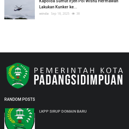
Kapolda Sumut Irjen Pol Wisnu Hermawan
Lakukan Kunker ke...
winda
Sep 18, 2025
38
RANDOM POSTS
LKPP SIRUP DOMAIN BARU