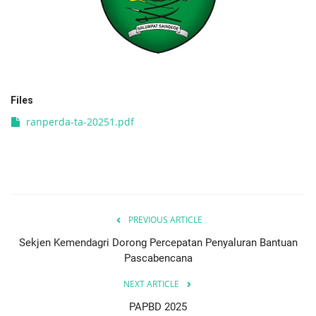
PEMERINTAHAN
SEJARAH
Files
DOKUMENTASI
ranperda-ta-20251.pdf
VISI MISI
OPD
KONTAK
PREVIOUS ARTICLE
Sekjen Kemendagri Dorong Percepatan Penyaluran Bantuan
DANA DESA
Pascabencana
Language
NEXT ARTICLE
PAPBD 2025
English
INDONESIA
INDONESIA