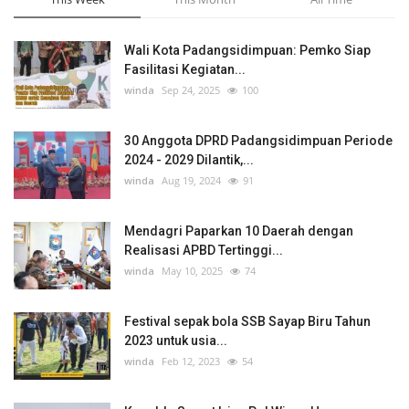
Wali Kota Padangsidimpuan: Pemko Siap
Fasilitasi Kegiatan...
winda
Sep 24, 2025
100
30 Anggota DPRD Padangsidimpuan Periode
2024 - 2029 Dilantik,...
winda
Aug 19, 2024
91
Mendagri Paparkan 10 Daerah dengan
Realisasi APBD Tertinggi...
winda
May 10, 2025
74
Festival sepak bola SSB Sayap Biru Tahun
2023 untuk usia...
winda
Feb 12, 2023
54