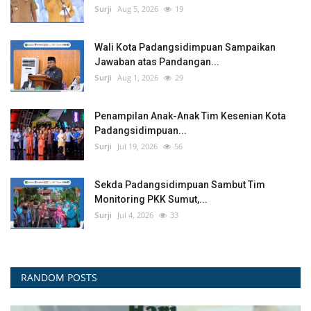
Surji
Aug 5, 2026
19
Wali Kota Padangsidimpuan Sampaikan
Jawaban atas Pandangan...
Surji
Aug 1, 2026
29
Penampilan Anak-Anak Tim Kesenian Kota
Padangsidimpuan...
Surji
Jul 19, 2026
56
Sekda Padangsidimpuan Sambut Tim
Monitoring PKK Sumut,...
Surji
Jul 4, 2026
33
RANDOM POSTS