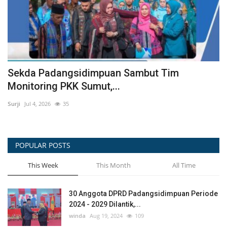
Terapkan SAMAN pada Februari 2025,
P
Menkomdigi Perkuat Perlindungan...
B
winda
Jan 30, 2025
625
Sur
POPULAR POSTS
This Week
This Month
All Time
30 Anggota DPRD Padangsidimpuan Periode
2024 - 2029 Dilantik,...
winda
Aug 19, 2024
109