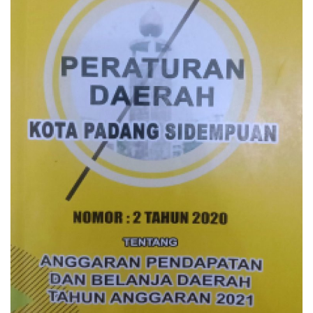
PEMERINTAHAN
SEJARAH
DOKUMENTASI
VISI MISI
OPD
KONTAK
DANA DESA
Language
English
INDONESIA
INDONESIA