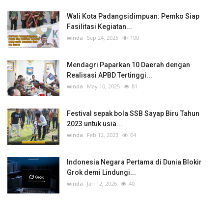
Wali Kota Padangsidimpuan: Pemko Siap
Fasilitasi Kegiatan...
winda
Sep 24, 2025
100
Mendagri Paparkan 10 Daerah dengan
Realisasi APBD Tertinggi...
winda
May 10, 2025
81
Festival sepak bola SSB Sayap Biru Tahun
2023 untuk usia...
winda
Feb 12, 2023
64
Indonesia Negara Pertama di Dunia Blokir
Grok demi Lindungi...
winda
Jan 12, 2026
40