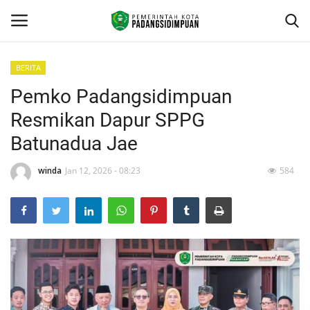
BERITA
Pemko Padangsidimpuan
Beranda
Resmikan Dapur SPPG
KONTAK
Batunadua Jae
Contact
winda
Jan 12, 2026 - 08:23
584
arcgis
PROFILE
GEOGRAFIS DAERAH
DEMOGRAFI