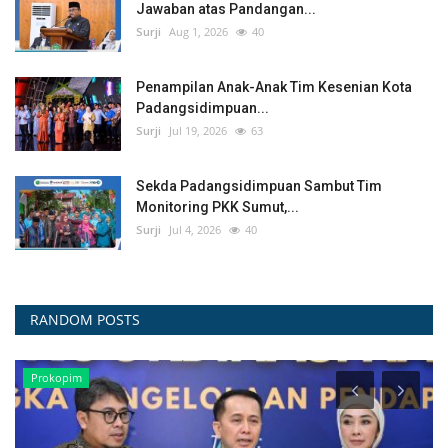
Jawaban atas Pandangan...
Surji
Aug 1, 2026
40
Penampilan Anak-Anak Tim Kesenian Kota
Padangsidimpuan...
Surji
Jul 19, 2026
63
Sekda Padangsidimpuan Sambut Tim
Monitoring PKK Sumut,...
Surji
Jul 4, 2026
40
RANDOM POSTS
PENGUMUMAN/HIMBAUAN