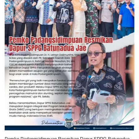
PEMERINTAHAN
SEJARAH
DOKUMENTASI
VISI MISI
OPD
KONTAK
DANA DESA
Language
English
INDONESIA
INDONESIA
Pemko Padangsidimpuan Resmikan Dapur SPPG Batunadua