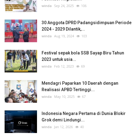
winda
Sep 24, 2025
106
30 Anggota DPRD Padangsidimpuan Periode
2024 - 2029 Dilantik,...
winda
Aug 19, 2024
103
Festival sepak bola SSB Sayap Biru Tahun
2023 untuk usia...
winda
Feb 12, 2023
69
Mendagri Paparkan 10 Daerah dengan
Realisasi APBD Tertinggi...
winda
May 10, 2025
67
Indonesia Negara Pertama di Dunia Blokir
Grok demi Lindungi...
winda
Jan 12, 2026
40