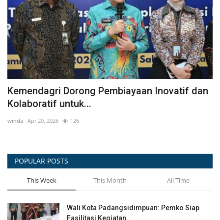
n
⚠️HIMBAUAN MUSIM HUJAN⚠️
R
winda
Dec 22, 2024
547
wi
POPULAR POSTS
This Week
This Month
All Time
Wali Kota Padangsidimpuan: Pemko Siap
Fasilitasi Kegiatan...