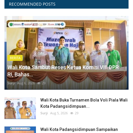
RECOMMENDED POSTS
BERITA
Wali Kota Sambut Reses Ketua Komisi VIII DPR
RI, Bahas...
Surji
Aug 6, 2026
29
Wali Kota Buka Turnamen Bola Voli Piala Wali
Kota Padangsidimpuan...
Surji
Aug 5, 2026
29
Wali Kota Padangsidimpuan Sampaikan