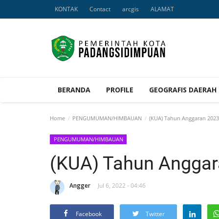
KONTAK
Contact
arcgis
ALAMAT
BERANDA
PROFILE
GEOGRAFIS DAERAH
Home
PENGUMUMAN/HIMBAUAN
(KUA) Tahun Anggaran 2023
PENGUMUMAN/HIMBAUAN
(KUA) Tahun Anggar
Angger
Jul 6, 2022 - 04:46
Facebook
Twitter