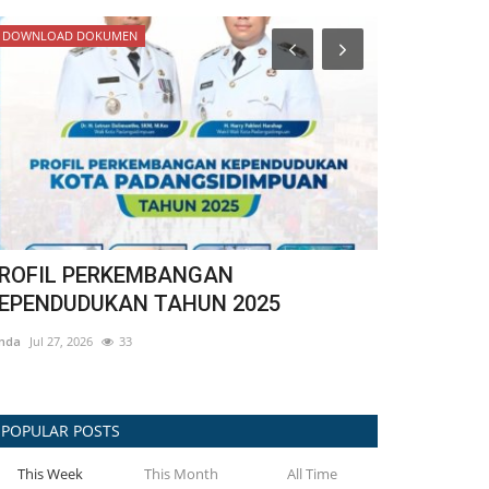
PENGUMUMAN/HIMBAUAN
Prokopim
Terapkan SAMAN pada Februari 2025,
Kemendagr
Menkomdigi Perkuat Perlindungan...
Inovatif da
inda
Jan 30, 2025
623
winda
Apr 20, 20
POPULAR POSTS
This Week
This Month
All Time