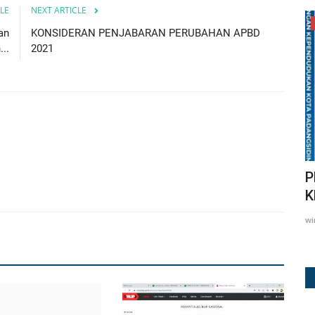
LE
NEXT ARTICLE
DOWNLOAD DOKUMEN
an
KONSIDERAN PENJABARAN PERUBAHAN APBD
..
2021
laborasi
PROFIL PERKEMBANGAN
..
KEPENDUDUKAN TAHUN 2025
winda
Jul 27, 2026
33
w