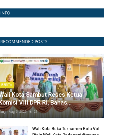
INFO
RECOMMENDED POSTS
BERITA
Wali Kota Sambut Reses Ketua
Komisi VIII DPR RI, Bahas...
Surji
Aug 6, 2026
21
Wali Kota Buka Turnamen Bola Voli