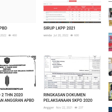
APBD
SIRUP LKPP 2021
 2022
460
winda
Jul 20, 2022
600
 2 THN 2020
RINGKASAN DOKUMEN
AN ANGGRAN APBD
PELAKSANAAN SKPD 2020
Angger
Nov 22, 2021
237